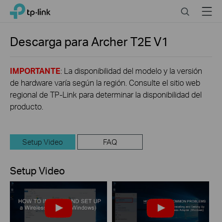
Click
Search
Menu
TP-Link, Reliably Smart
to
skip
the
Descarga para
Archer T2E
V1
navigation
bar
IMPORTANTE
: La disponibilidad del modelo y la versión
de hardware varía según la región. Consulte el sitio web
regional de TP-Link para determinar la disponibilidad del
producto.
Setup Video
FAQ
Setup Video