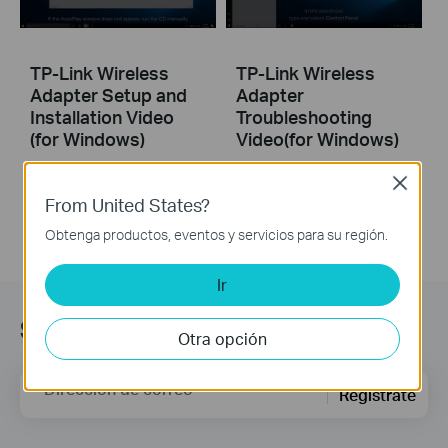
TP-Link Wireless
TP-Link Wireless
Adapter Setup and
Adapter
Installation Video
Troubleshooting
(for Windows)
Video(for Windows)
Close
From United States?
Obtenga productos, eventos y servicios para su región.
Ir
Suscripción
Otra opción
Dirección de correo
Regístrate