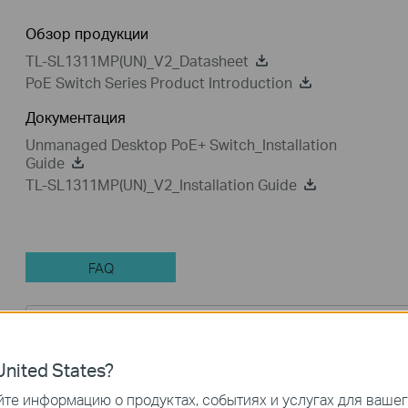
Обзор продукции
TL-SL1311MP(UN)_V2_Datasheet
PoE Switch Series Product Introduction
Документация
Unmanaged Desktop PoE+ Switch_Installation
Guide
TL-SL1311MP(UN)_V2_Installation Guide
FAQ
Фильтр функций:
Все
Устранение неисправнос
nited States?
Вопросы и ответы по функционалу или параметрам 
те информацию о продуктах, событиях и услугах для ваше