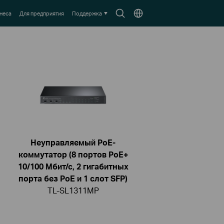
Search
Выберите
неса
Для предприятия
Поддержка
icon
местоположение
Неуправляемый PoE-
коммутатор (8 портов PoE+
10/100 Мбит/с, 2 гигабитных
порта без РоЕ и 1 слот SFP)
TL-SL1311MP