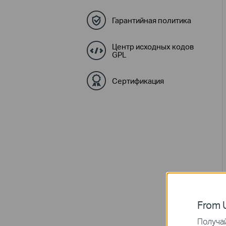
Гарантийная политика
Центр исходных кодов
GPL
Сертификация
From U
Получай