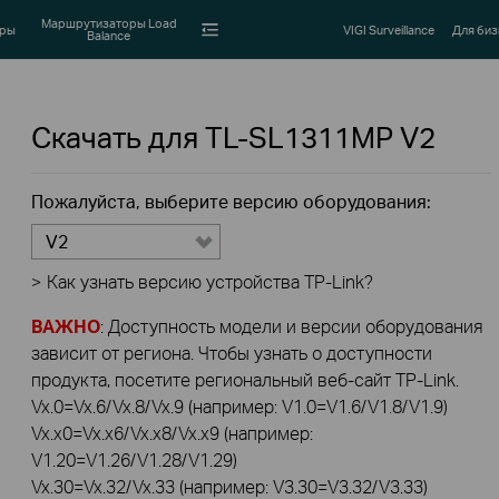
Маршрутизаторы Load
оры
VIGI Surveillance
Для биз
Balance
Скачать для
TL-SL1311MP
V2
Пожалуйста, выберите версию оборудования:
V2
>
Как узнать версию устройства TP-Link?
ВАЖНО
: Доступность модели и версии оборудования
зависит от региона. Чтобы узнать о доступности
продукта, посетите региональный веб-сайт TP-Link.
Vx.0=Vx.6/Vx.8/Vx.9 (например: V1.0=V1.6/V1.8/V1.9)
Vx.x0=Vx.x6/Vx.x8/Vx.x9 (например:
V1.20=V1.26/V1.28/V1.29)
Vx.30=Vx.32/Vx.33 (например: V3.30=V3.32/V3.33)