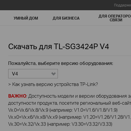
Поддержк
ДЛЯ ОПЕРАТОРО
УМНЫЙ ДОМ
ДЛЯ БИЗНЕСА
СВЯЗИ
Скачать для
TL-SG3424P
V4
Пожалуйста, выберите версию оборудования:
V4
>
Как узнать версию устройства TP-Link?
ВАЖНО
: Доступность модели и версии оборудования за
доступности продукта, посетите региональный веб-сайт 
Vx.0=Vx.6/Vx.8/Vx.9 (например: V1.0=V1.6/V1.8/V1.9)
Vx.x0=Vx.x6/Vx.x8/Vx.x9 (например: V1.20=V1.26/V1.28/V1.
Vx.30=Vx.32/Vx.33 (например: V3.30=V3.32/V3.33)