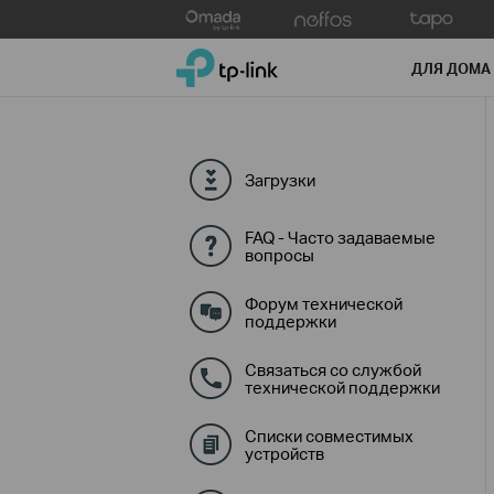
Click
to
TP-Link, Reliably Smart
skip
ДЛЯ ДОМА
the
navigation
bar
Загрузки
FAQ - Часто задаваемые
вопросы
Форум технической
поддержки
Связаться со службой
технической поддержки
Списки совместимых
устройств