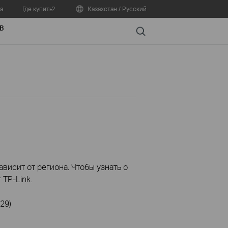
а
Где купить?
Казахстан / Русский
В
Search
висит от региона. Чтобы узнать о
TP-Link.
29)