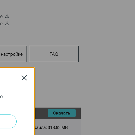
de
de
 настройке
FAQ
Close
го
Скачать
Размер файла:
318.62 MB