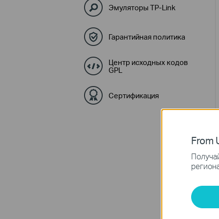
Эмуляторы TP-Link
Гарантийная политика
Центр исходных кодов
GPL
Сертификация
From U
Получай
региона