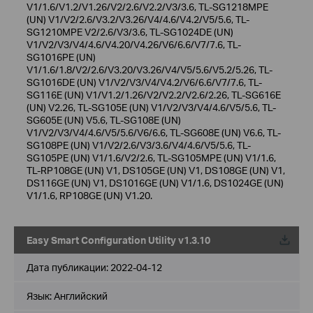
V1/1.6/V1.2/V1.26/V2/2.6/V2.2/V3/3.6, TL-SG1218MPE
(UN) V1/V2/2.6/V3.2/V3.26/V4/4.6/V4.2/V5/5.6, TL-
SG1210MPE V2/2.6/V3/3.6, TL-SG1024DE (UN)
V1/V2/V3/V4/4.6/V4.20/V4.26/V6/6.6/V7/7.6, TL-
SG1016PE (UN)
V1/1.6/1.8/V2/2.6/V3.20/V3.26/V4/V5/5.6/V5.2/5.26, TL-
SG1016DE (UN) V1/V2/V3/V4/V4.2/V6/6.6/V7/7.6, TL-
SG116E (UN) V1/V1.2/1.26/V2/V2.2/V2.6/2.26, TL-SG616E
(UN) V2.26, TL-SG105E (UN) V1/V2/V3/V4/4.6/V5/5.6, TL-
SG605E (UN) V5.6, TL-SG108E (UN)
V1/V2/V3/V4/4.6/V5/5.6/V6/6.6, TL-SG608E (UN) V6.6, TL-
SG108PE (UN) V1/V2/2.6/V3/3.6/V4/4.6/V5/5.6, TL-
SG105PE (UN) V1/1.6/V2/2.6, TL-SG105MPE (UN) V1/1.6,
TL-RP108GE (UN) V1, DS105GE (UN) V1, DS108GE (UN) V1,
DS116GE (UN) V1, DS1016GE (UN) V1/1.6, DS1024GE (UN)
V1/1.6, RP108GE (UN) V1.20.
Easy Smart Configuration Utility v1.3.10
Дата публикации:
2022-04-12
Язык:
Английский