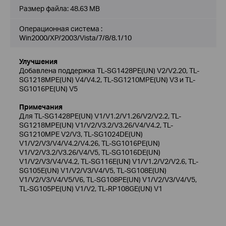
Размер файла:
48.63 MB
Операционная система :
Win2000/XP/2003/Vista/7/8/8.1/10
Улучшения
Добавлена поддержка TL-SG1428PE(UN) V2/V2.20, TL-
SG1218MPE(UN) V4/V4.2, TL-SG1210MPE(UN) V3 и TL-
SG1016PE(UN) V5
Примечания
Для TL-SG1428PE(UN) V1/V1.2/V1.26/V2/V2.2, TL-
SG1218MPE(UN) V1/V2/V3.2/V3.26/V4/V4.2, TL-
SG1210MPE V2/V3, TL-SG1024DE(UN)
V1/V2/V3/V4/V4.2/V4.26, TL-SG1016PE(UN)
V1/V2/V3.2/V3.26/V4/V5, TL-SG1016DE(UN)
V1/V2/V3/V4/V4.2, TL-SG116E(UN) V1/V1.2/V2/V2.6, TL-
SG105E(UN) V1/V2/V3/V4/V5, TL-SG108E(UN)
V1/V2/V3/V4/V5/V6, TL-SG108PE(UN) V1/V2/V3/V4/V5,
TL-SG105PE(UN) V1/V2, TL-RP108GE(UN) V1