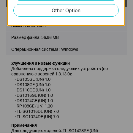
Easy Smart Configuration Utility v1.3.17.0
Other Option
Дата публикации:
2023-12-28
Язык:
Английский
Размер файла:
56.96 MB
Операционная система : Windows
Улучшения и новые функции
Добавлена поддержка следующих устройств (по
сравнению с версией 1.3.13.0):
· DS105GE (UN) 1.0
· DS108GE (UN) 1.0
· DS116GE (UN) 1.0
· DS1016GE (UN) 1.0
· DS1024GE (UN) 1.0
· RP108GE (UN) 1.20
· TL-SG1016DE (UN) 7.0
· TL-SG1024DE (UN) 7.0
Примечания
Для следующих моделей: TL-SG1428PE (UN)