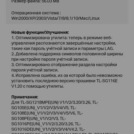
Размер файла:
56.03 MB
Операционная система :
Win2000/XP/2003/Vista/7/8/8.1/10/Mac/Linux
Новые функции/Улучшения:
1. Оптимизирована утилита: теперь в режиме веб-
управления распознаются завершённые настройки,
такие как пароль учётной записи и параметры LAG.
2. Добавлена поддержка символов половинной ширины
при настройке пароля учётной записи.
3. Оптимизировано отображение раздела настройки
пароля учётной записи.
4. Исправлена ошибка, из-за которой было невозможно
установить последнюю версию прошивки TL-SG116E
V1.20 с помощью утилиты.
Примечания:
Для TL-SG1218MPE(UN) V1/V2/3.20/3.26, TL-
SG105E(UN)_V1/V2/V3/V4/V5, TL-
SG108E(UN)_V1/V2/V3/V4/V5/V6, TL-
SG108PE(UN)_V1/V2/V3, TL-
SG1016PE(UN)_V1/V2/3.20/3.26, TL-
SG1016DE(UN)_V1/V2/V3/V4/V4.2, TL-