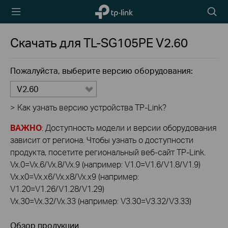
TP-Link,
Searc
Reliably
icon
Smart
Скачать для
TL-SG105PE
V2.60
Пожалуйста, выберите версию оборудования:
V2.60
>
Как узнать версию устройства TP-Link?
ВАЖНО
: Доступность модели и версии оборудования
зависит от региона. Чтобы узнать о доступности
продукта, посетите региональный веб-сайт TP-Link.
Vx.0=Vx.6/Vx.8/Vx.9 (например: V1.0=V1.6/V1.8/V1.9)
Vx.x0=Vx.x6/Vx.x8/Vx.x9 (например:
V1.20=V1.26/V1.28/V1.29)
Vx.30=Vx.32/Vx.33 (например: V3.30=V3.32/V3.33)
Обзор продукции