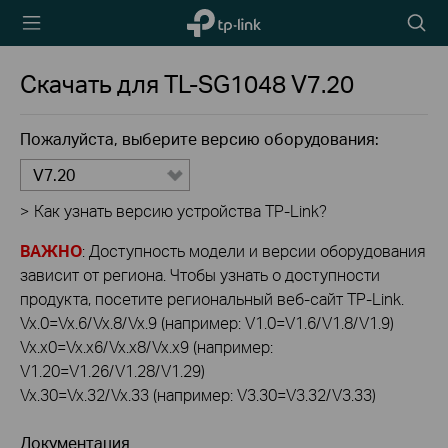
TP-Link,
Searc
Reliably
icon
Smart
Скачать для
TL-SG1048
V7.20
Пожалуйста, выберите версию оборудования:
V7.20
>
Как узнать версию устройства TP-Link?
ВАЖНО
: Доступность модели и версии оборудования
зависит от региона. Чтобы узнать о доступности
продукта, посетите региональный веб-сайт TP-Link.
Vx.0=Vx.6/Vx.8/Vx.9 (например: V1.0=V1.6/V1.8/V1.9)
Vx.x0=Vx.x6/Vx.x8/Vx.x9 (например:
V1.20=V1.26/V1.28/V1.29)
Vx.30=Vx.32/Vx.33 (например: V3.30=V3.32/V3.33)
Документация