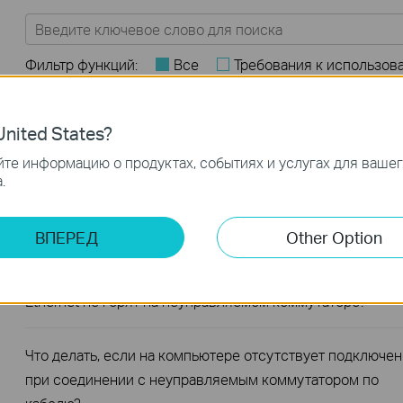
Фильтр функций:
Все
Требования к использов
Устранение неисправностей
Вопросы и ответы по функционалу или параметрам 
nited States?
Часто задаваемые вопросы
те информацию о продуктах, событиях и услугах для ваше
.
В чём заключаются различия в функциях и способах
применения различных серий коммутаторов?
ВПЕРЕД
Other Option
Вопрос: Что делать, если светодиодные индикаторы
Ethernet не горят на неуправляемом коммутаторе?
Что делать, если на компьютере отсутствует подключе
при соединении с неуправляемым коммутатором по