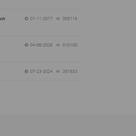
ния
01-11-2017
359119
views
04-08-2026
510100
views
07-23-2024
351933
views