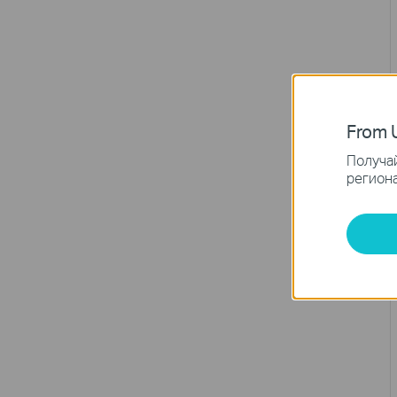
From U
Получай
региона