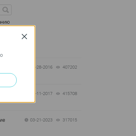
анию
спецификаций
Close
го
03-28-2016
407202
views
01-11-2017
415708
views
ние
03-21-2023
317015
views