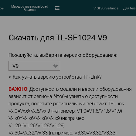
Маршрутизаторы Load
оры
VIGI Surveillance
Для биз
Balance
Скачать для
TL-SF1024
V9
Пожалуйста, выберите версию оборудования:
V9
>
Как узнать версию устройства TP-Link?
ВАЖНО
: Доступность модели и версии оборудования
зависит от региона. Чтобы узнать о доступности
продукта, посетите региональный веб-сайт TP-Link.
Vx.0=Vx.6/Vx.8/Vx.9 (например: V1.0=V1.6/V1.8/V1.9)
Vx.x0=Vx.x6/Vx.x8/Vx.x9 (например:
V1.20=V1.26/V1.28/V1.29)
Vx.30=Vx.32/Vx.33 (например: V3.30=V3.32/V3.33)