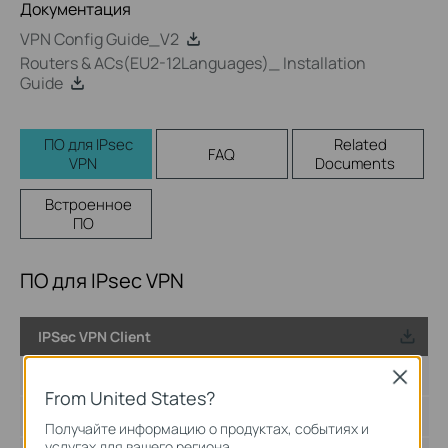
Документация
VPN Config Guide_V2
Routers & ACs(EU2-12Languages)_ Installation
Guide
ПО для IPsec
Related
FAQ
VPN
Documents
Встроенное
ПО
ПО для IPsec VPN
IPSec VPN Client
Дата публикации:
2017-08-11
Close
From United States?
Язык:
Английский
Получайте информацию о продуктах, событиях и
услугах для вашего региона.