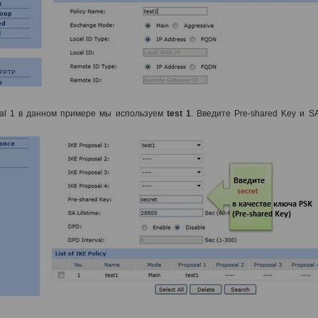
al 1 в данном примере мы используем
test 1
.
Введите Pre-shared Key и SA