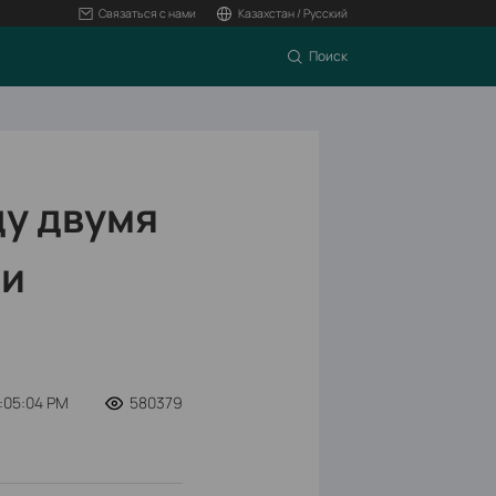
Связаться с нами
Казахстан / Русский
Поиск
ду двумя
ри
:05:04 PM
580379