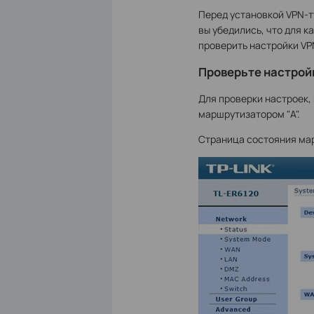
Перед установкой VPN-ту
вы убедились, что для 
проверить настройки VP
Проверьте настрой
Для проверки настроек,
маршрутизатором "А".
Страница состояния мар