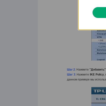
Шаг 2
: Нажмите
"
Добавить"
Шаг 3
: Нажмите
IKE
Policy
,
данном примере мы использ