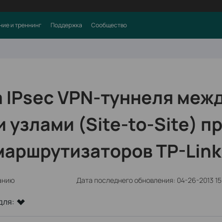
ние и треннинг
Поддержка
Сообщество
 IPsec VPN-туннеля меж
 узлами (Site-to-Site) п
аршрутизаторов TP-Link
анию
Дата последнего обновления: 04-26-2013 15
для: