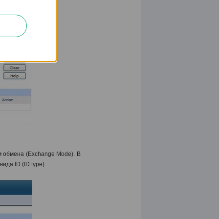
 обмена (Exchange Mode). В
вида ID (ID
type
).