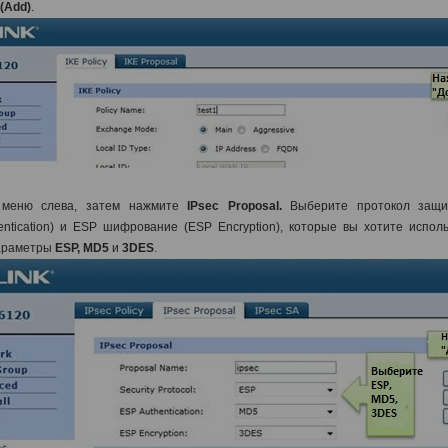
(Add)
.
меню слева,
затем нажмите
IPsec Proposal.
Выберите протокол защит
ntication) и ESP шифрование (ESP Encryption), которые вы хотите испол
параметры
ESP, MD5
и
3DES
.