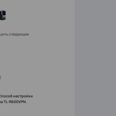
ршить следующие
)
 Способ настройки
ва TL-R600VPN.