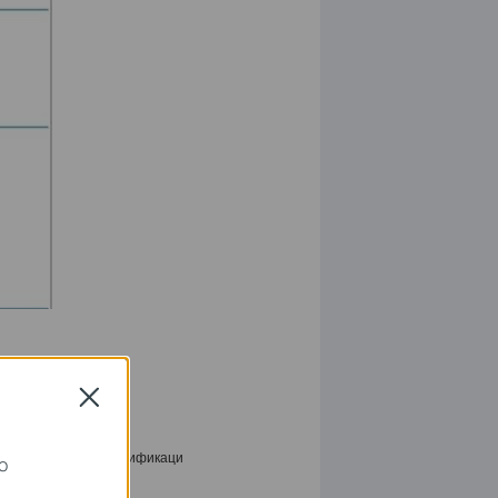
Close
 параметры aутентификаци
о
S
,
DH2.