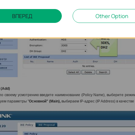
ВПЕРЕД
Other Option
 (Add)
 по своему усмотрению введите наименование (Policy Name),
выберите режим
уем параметры "
Основной" (Main),
выбираем IP-адрес (IP Address) в качестве 