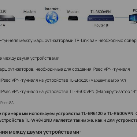
N-туннеля между маршрутизаторами TP-Link вам необходимо сове
ие между двумя устройствами
маршрутизаторов, необходимые для создания IPsec VPN-туннеля
 IPsec VPN-туннеля на yстройстве
TL-ER6120 (Маршрутизатор "А")
 IPsec VPN-туннеля на устройстве TL-R600VPN (Маршрутизатор "B"
IPsec SA
 примере мы используем устройства TL-ER6120 и TL-R600VPN.
 устройства TL-WR842ND является таким же, как и для устройст
ния между двумя устройствами: