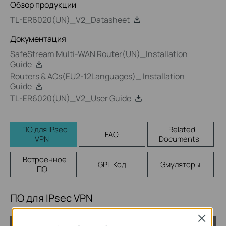
Обзор продукции
TL-ER6020(UN)_V2_Datasheet
Документация
SafeStream Multi-WAN Router(UN)_Installation
Guide
Routers & ACs(EU2-12Languages)_ Installation
Guide
TL-ER6020(UN)_V2_User Guide
ПО для IPsec
Related
FAQ
VPN
Documents
Встроенное
GPL Код
Эмуляторы
ПО
ПО для IPsec VPN
Close