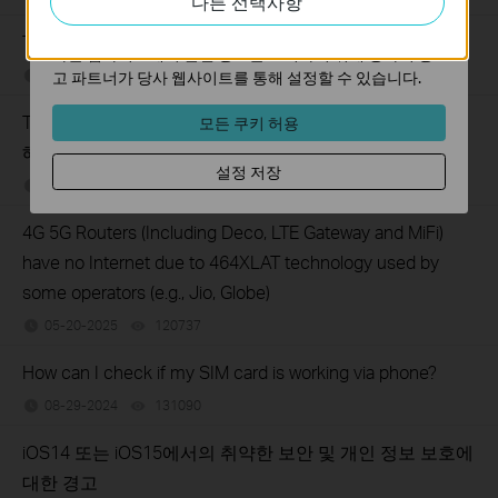
다른 선택사항
마케팅 쿠키는 귀하의 관심사에 대한 프로필을 생성하고
TP-Link LTE Router keeps disconnecting
다른 웹사이트에서 관련 광고를 표시하기 위해 당사의 광
05-21-2025
150936
views
고 파트너가 당사 웹사이트를 통해 설정할 수 있습니다.
TP-Link 4G LTE 공유기가 USIM을 감지하지 못하는 경우
모든 쿠키 허용
해결 방법
설정 저장
05-21-2025
344916
views
4G 5G Routers (Including Deco, LTE Gateway and MiFi)
have no Internet due to 464XLAT technology used by
some operators (e.g., Jio, Globe)
05-20-2025
120737
views
How can I check if my SIM card is working via phone?
08-29-2024
131090
views
iOS14 또는 iOS15에서의 취약한 보안 및 개인 정보 보호에
대한 경고