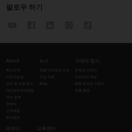
팔로우 하기
About
뉴스
구매처 찾기
회사소개
제품·티피링크 소식
온라인 스토어
지속가능성
수상 자료
오프라인 매장
보안 및 규정 준수
Blog
B2B 온라인 스토어
개인정보처리방침
유통 총판
쿠키 정책
연락처
인재채용
회사정보
파트너
교육센터