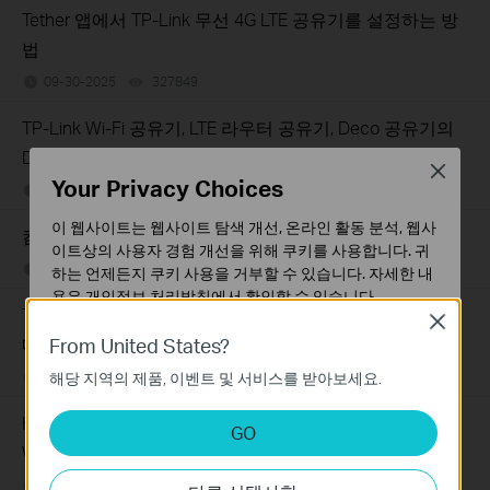
Tether 앱에서 TP-Link 무선 4G LTE 공유기를 설정하는 방
법
09-30-2025
327849
views
TP-Link Wi-Fi 공유기, LTE 라우터 공유기, Deco 공유기의
DDNS 기능 문제 해결 가이드
Close
Your Privacy Choices
09-30-2025
293478
views
이 웹사이트는 웹사이트 탐색 개선, 온라인 활동 분석, 웹사
컴퓨터 및 휴대폰에서 VPN 클라이언트를 설정하는 방법
이트상의 사용자 경험 개선을 위해 쿠키를 사용합니다. 귀
09-20-2025
119417
views
하는 언제든지 쿠키 사용을 거부할 수 있습니다. 자세한 내
용은
개인정보 처리방침
에서 확인할 수 있습니다.
TP-Link 공유기 및 Deco에 VPN 서버가 설정되어 있을 때
Close
기본 쿠키
From United States?
메인 공유기에 포트 포워딩을 설정하는 방법
이 쿠키는 웹사이트가 작동하는 데 필요하며 사용자의 시
해당 지역의 제품, 이벤트 및 서비스를 받아보세요.
09-16-2025
109070
views
스템에서 비활성화할 수 없습니다.
분석 및 마케팅 쿠키
How to troubleshoot if I have low speed with TP-Link
GO
분석 쿠키는 웹사이트의 기능을 개선하고 조정하기 위해
Wireless 4G LTE Router working as 3G 4G Router Mode
웹사이트에서의 사용자 활동을 분석하는 데 사용하는 쿠키
06-20-2025
196592
views
입니다.