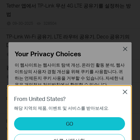
Tether 앱에서 TP-Link 무선 4G LTE 공유기를 설정하는 방
법
09-30-2025
328504
views
TP-Link Wi-Fi 공유기, LTE 라우터 공유기, Deco 공유기의
DDNS 기능 문제 해결 가이드
Close
Your Privacy Choices
09-30-2025
294340
views
이 웹사이트는 웹사이트 탐색 개선, 온라인 활동 분석, 웹사
컴퓨터 및 휴대폰에서 VPN 클라이언트를 설정하는 방법
이트상의 사용자 경험 개선을 위해 쿠키를 사용합니다. 귀
09-20-2025
120043
views
하는 언제든지 쿠키 사용을 거부할 수 있습니다. 자세한 내
용은
개인정보 처리방침
에서 확인할 수 있습니다.
TP-Link 공유기 및 Deco에 VPN 서버가 설정되어 있을 때
Close
기본 쿠키
From United States?
메인 공유기에 포트 포워딩을 설정하는 방법
이 쿠키는 웹사이트가 작동하는 데 필요하며 사용자의 시
해당 지역의 제품, 이벤트 및 서비스를 받아보세요.
09-16-2025
109691
views
스템에서 비활성화할 수 없습니다.
분석 및 마케팅 쿠키
How to troubleshoot if I have low speed with TP-Link
GO
분석 쿠키는 웹사이트의 기능을 개선하고 조정하기 위해
Wireless 4G LTE Router working as 3G 4G Router Mode
웹사이트에서의 사용자 활동을 분석하는 데 사용하는 쿠키
06-20-2025
196988
views
입니다.