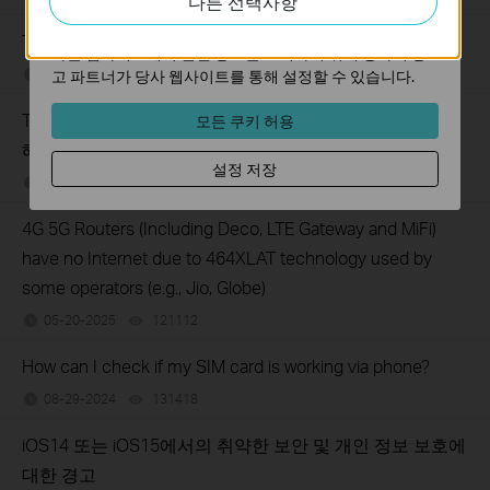
다른 선택사항
마케팅 쿠키는 귀하의 관심사에 대한 프로필을 생성하고
TP-Link LTE Router keeps disconnecting
다른 웹사이트에서 관련 광고를 표시하기 위해 당사의 광
05-21-2025
151376
views
고 파트너가 당사 웹사이트를 통해 설정할 수 있습니다.
TP-Link 4G LTE 공유기가 USIM을 감지하지 못하는 경우
모든 쿠키 허용
해결 방법
설정 저장
05-21-2025
345607
views
4G 5G Routers (Including Deco, LTE Gateway and MiFi)
have no Internet due to 464XLAT technology used by
some operators (e.g., Jio, Globe)
05-20-2025
121112
views
How can I check if my SIM card is working via phone?
08-29-2024
131418
views
iOS14 또는 iOS15에서의 취약한 보안 및 개인 정보 보호에
대한 경고