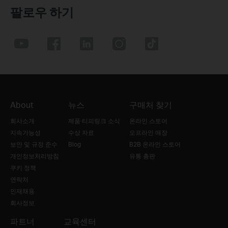
팔로우 하기
About
뉴스
구매처 찾기
회사소개
제품·티피링크 소식
온라인 스토어
지속가능성
수상 자료
오프라인 매장
보안 및 규정 준수
Blog
B2B 온라인 스토어
개인정보처리방침
유통 총판
쿠키 정책
연락처
인재채용
회사정보
파트너
교육센터