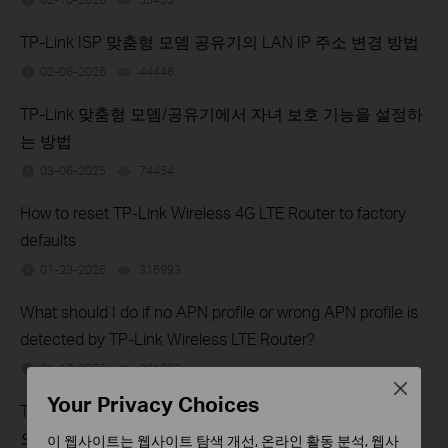
TP-Link ISP 맞춤형 모뎀 공유기의 LAN IP 주소 변경 방법
02-06-2026
44446
views
TP-Link 맞춤형 모뎀/공유기에서 자녀 보호 기능을 설정하
는 방법
03-06-2025
74454
views
How to reset TP-Link Wireless 4G LTE Router to factory
defaults
01-23-2026
316993
views
What should I do if no APN profile or wrong APN profile is
detected by TP-Link Wireless LTE Router?
01-13-2026
231663
views
Close
Your Privacy Choices
TP-Link ISP 맞춤형 Wi-Fi 라우터를 통해 PPTP/OpenVPN
으로 홈 네트워크에 접속하는 방법
이 웹사이트는 웹사이트 탐색 개선, 온라인 활동 분석, 웹사