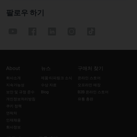
팔로우 하기
About
뉴스
구매처 찾기
회사소개
제품·티피링크 소식
온라인 스토어
지속가능성
수상 자료
오프라인 매장
보안 및 규정 준수
Blog
B2B 온라인 스토어
개인정보처리방침
유통 총판
쿠키 정책
연락처
인재채용
회사정보