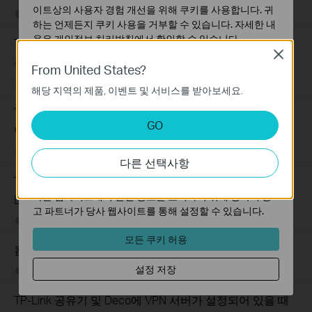
이트상의 사용자 경험 개선을 위해 쿠키를 사용합니다. 귀
12-30-2025
50064
views
하는 언제든지 쿠키 사용을 거부할 수 있습니다. 자세한 내
용은
개인정보 처리방침
에서 확인할 수 있습니다.
TP-Link 5G/4G LTE 공유기의 구성 파일을 백업 및 복원하
Close
는 방법
기본 쿠키
From United States?
이 쿠키는 웹사이트가 작동하는 데 필요하며 사용자의 시
10-16-2025
36166
views
해당 지역의 제품, 이벤트 및 서비스를 받아보세요.
스템에서 비활성화할 수 없습니다.
Tether 앱에서 TP-Link 무선 4G LTE 공유기를 설정하는 방
분석 및 마케팅 쿠키
GO
법
분석 쿠키는 웹사이트의 기능을 개선하고 조정하기 위해
웹사이트에서의 사용자 활동을 분석하는 데 사용하는 쿠키
09-30-2025
328137
views
다른 선택사항
입니다.
TP-Link Wi-Fi 공유기, LTE 라우터 공유기, Deco 공유기의
마케팅 쿠키는 귀하의 관심사에 대한 프로필을 생성하고
다른 웹사이트에서 관련 광고를 표시하기 위해 당사의 광
DDNS 기능 문제 해결 가이드
고 파트너가 당사 웹사이트를 통해 설정할 수 있습니다.
09-30-2025
293923
views
모든 쿠키 허용
컴퓨터 및 휴대폰에서 VPN 클라이언트를 설정하는 방법
설정 저장
09-20-2025
119695
views
TP-Link 공유기 및 Deco에 VPN 서버가 설정되어 있을 때