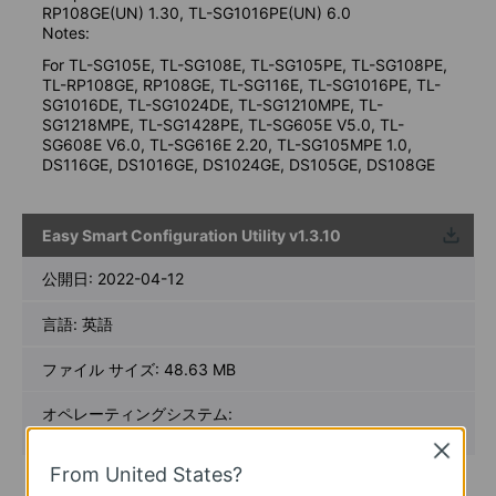
RP108GE(UN) 1.30, TL-SG1016PE(UN) 6.0
Notes:
For TL-SG105E, TL-SG108E, TL-SG105PE, TL-SG108PE,
TL-RP108GE, RP108GE, TL-SG116E, TL-SG1016PE, TL-
SG1016DE, TL-SG1024DE, TL-SG1210MPE, TL-
SG1218MPE, TL-SG1428PE, TL-SG605E V5.0, TL-
SG608E V6.0, TL-SG616E 2.20, TL-SG105MPE 1.0,
DS116GE, DS1016GE, DS1024GE, DS105GE, DS108GE
Easy Smart Configuration Utility v1.3.10
ウンロ
ード
公開日:
2022-04-12
言語:
英語
ファイル サイズ:
48.63 MB
オペレーティングシステム:
Win2000/XP/2003/Vista/7/8/8.1/10
Close
From United States?
New Features/Enhancements: