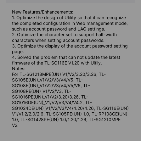
New Features/Enhancements:
1. Optimize the design of Utility so that it can recognize
the completed configuration in Web management mode,
such as account password and LAG settings.
2. Optimize the character set to support half-width
characters when setting account passwords.
3. Optimize the display of the account password setting
page.
4. Solved the problem that can not update the latest
firmware of the TL-SG116E V1.20 with Uitily.
Notes:
For TL-SG1218MPE(UN) V1/V2/3.20/3.26, TL-
SG105E(UN)_V1/V2/V3/V4/V5, TL-
SG108E(UN)_V1/V2/V3/V4/V5/V6, TL-
SG108PE(UN)_V1/V2/V3, TL-
SG1016PE(UN)_V1/V2/3.20/3.26, TL-
SG1016DE(UN)_V1/V2/V3/V4/V4.2, TL-
SG1024DE(UN)_V1/V2/V3/V4/4.20/4.26, TL-SG116E(UN)
V1/V1.2/2.0/2.6, TL-SG105PE(UN) 1.0, TL-RP108GE(UN)
1.0, TL-SG1428PE(UN) 1.0/1.20/1.26, TL-SG1210MPE
V2.