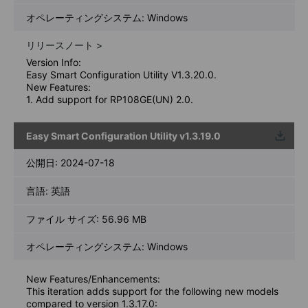
オペレーティングシステム: Windows
リリースノート >
Version Info:
Easy Smart Configuration Utility V1.3.20.0.
New Features:
1. Add support for RP108GE(UN) 2.0.
Easy Smart Configuration Utility v1.3.19.0
ウンロ
ード
公開日:
2024-07-18
言語:
英語
ファイル サイズ:
56.96 MB
オペレーティングシステム: Windows
New Features/Enhancements:
This iteration adds support for the following new models
compared to version 1.3.17.0: