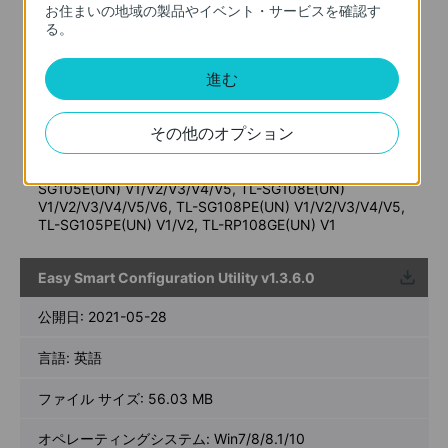
Add support for TL-SG1428PE(UN) V2/V2.20, TL-
お住まいの地域の製品やイベント・サービスを確認す
SG1218MPE(UN) V4/V4.2, TL-SG1210MPE(UN) V3 and
る。
TL-SG1016PE(UN) V5
Notes:
進む
For TL-SG1428PE(UN) V1/V1.2/V1.26/V2/V2.2, TL-
SG1218MPE(UN) V1/V2/V3.2/V3.26/V4/V4.2, TL-
SG1210MPE V2/V3, TL-SG1024DE(UN)
その他のオプション
V1/V2/V3/V4/V4.2/V4.26, TL-SG1016PE(UN)
V1/V2/V3.2/V3.26/V4/V5, TL-SG1016DE(UN)
V1/V2/V3/V4/V4.2, TL-SG116E(UN) V1/V1.2/V2/V2.6, TL-
SG105E(UN) V1/V2/V3/V4/V5, TL-SG108E(UN)
V1/V2/V3/V4/V5/V6, TL-SG108PE(UN) V1/V2/V3/V4/V5,
TL-SG105PE(UN) V1/V2, TL-RP108GE(UN) V1
Easy Smart Configuration Utility v1.3.6.0
ウンロ
ード
公開日:
2021-05-28
言語:
英語
ファイル サイズ:
56.03 MB
オペレーティングシステム: Win7/8/8.1/10