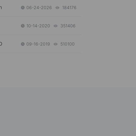
h
06-24-2026
184176
views
10-14-2020
351406
views
D
09-16-2019
510100
views