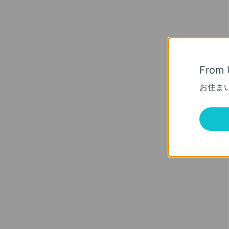
From 
お住ま