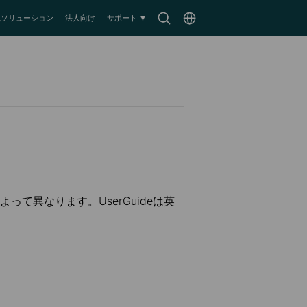
Search
Choose
監視ソリューション
法人向け
サポート
icon
location
て異なります。UserGuideは英