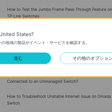
How to Test the Jumbo Frame Pass-Through Feature on
TP-Link Switches
Why Are the Ethernet LED Indicators Off on My TP-Link
United States?
Unmanaged Switch?
いの地域の製品やイベント・サービスを確認する。
What Can I Do If My PC Is Not Working When Connecte
進む
その他のオプショ
to a TP-Link Unmanaged Switch?
What Can I Do If My PC Has Slow Network Speed Whe
Connected to an Unmanaged Switch?
How to Troubleshoot Unstable Internet Issue on Omada
Switch