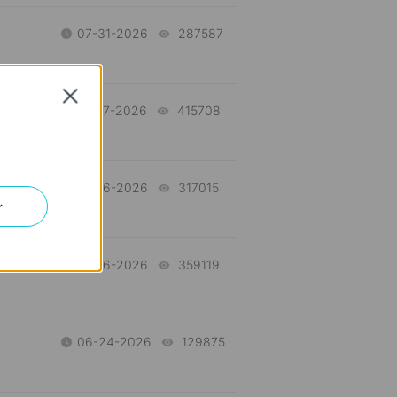
07-31-2026
287587
views
Close
07-17-2026
415708
views
d
07-16-2026
317015
views
ン
n
07-16-2026
359119
views
06-24-2026
129875
views