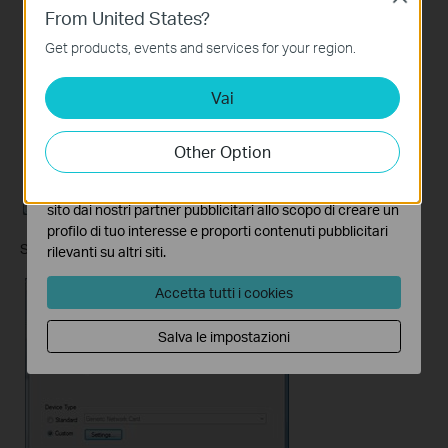
From United States?
Questi cookies sono necessari per il corretto
funzionamento del sito e non possono essere disattivati
Get products, events and services for your region.
nel tuo sistema.
Vai
Analytics e Marketing Cookies
I cookies analitici ci permettono di analizzare le tue
attività sul nostro sito allo scopo di migliorarne le
Other Option
funzionalità.
I marketing cookies possono essere impostati sul nostro
sito dai nostri partner pubblicitari allo scopo di creare un
profilo di tuo interesse e proporti contenuti pubblicitari
Step 7 Click
Next
,
Finish
, to complete the wizard.
rilevanti su altri siti.
Accetta tutti i cookies
Salva le impostazioni