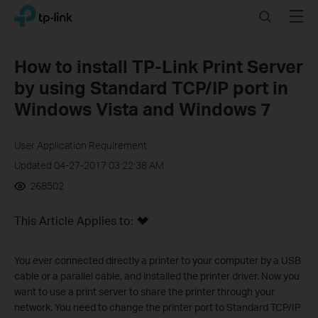
Click
Search
Menu
TP-Link, Reliably Smart
to
skip
the
How to install TP-Link Print Server
navigation
by using Standard TCP/IP port in
bar
Windows Vista and Windows 7
User Application Requirement
Updated 04-27-2017 03:22:38 AM
268502
This Article Applies to:
You ever connected directly a printer to your computer by a USB
cable or a parallel cable, and installed the printer driver. Now you
want to use a print server to share the printer through your
network. You need to change the printer port to Standard TCP/IP