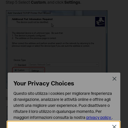
Step 5 Select
Custom
, and click
Settings
.
Close
Your Privacy Choices
Questo sito utilizza i cookies per migliorare l'esperienza
Step 6 Choose
LPR
, and input the queue name as
lp1
. Click
OK
.
di navigazione, analizzare le attività online e offrire agli
utenti una migliore user experience. Puoi disattivare o
rifiutare il loro utilizzo in qualunque momento. Per
maggiori informazioni consulta la nostra
privacy policy
.
Close
Basic Cookies