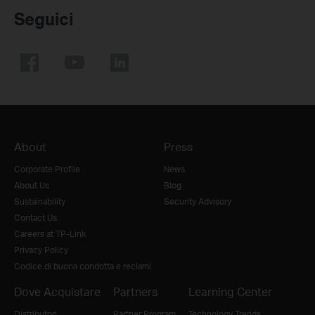
Seguici
About
Press
Corporate Profile
News
About Us
Blog
Sustainability
Security Advisory
Contact Us
Careers at TP-Link
Privacy Policy
Codice di buona condotta e reclami
Dove Acquistare
Partners
Learning Center
Distributori
Partner Program
Technology Trends