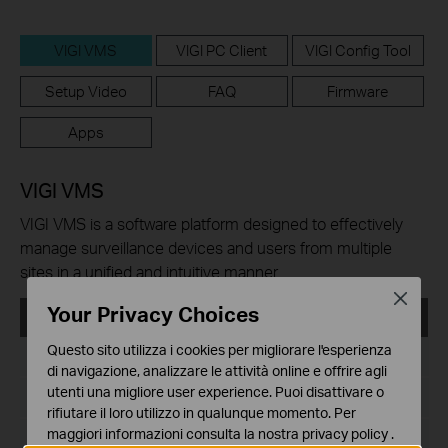
VIGI VMS
VIGI PC Client
VIGI Config Tool
Setup Video
FAQ
Firmware
Apps
VIGI VMS
VIGI VMS is a software platform designed to effectively
manage surveillance devices and users from multiple
sites in a unified and intuitive manner.
Close
Your Privacy Choices
VIGI VMS_1.5.56_32bits
Questo sito utilizza i cookies per migliorare l'esperienza
Data di pubblicazione:
2024-08-08
di navigazione, analizzare le attività online e offrire agli
utenti una migliore user experience. Puoi disattivare o
Lingua:
Multi-language
rifiutare il loro utilizzo in qualunque momento. Per
maggiori informazioni consulta la nostra
privacy policy
.
Dimensioni file:
522.36 MB