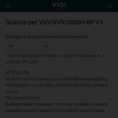
TP-Link, Reliably
Searc
Smart
icon
Scarica per
VIGI NVR1008H-8P
V1
Si prega di scegliere la versione hardware:
V1
>
Come identificare modello e versione hardware di un
prodotto TP-Link?
ATTENZIONE
Modelli e versioni variano a seconda dell'area geografica.
Per prodotti in uso in Italia, utilizzare solo risorse presenti
sul sito
http://www.tp-link.it .
È strettamente necessario verificare modello e versione
hardware prima di scaricare ed installare ogni firmware.