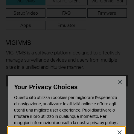
VIGI VMS
VIGI PC Client
VIGI Config Tool
Setup Video
FAQ
Firmware
Apps
Emulator
VIGI VMS
VIGI VMS is a software platform designed to effectively
manage surveillance devices and users from multiple
sites in a unified and intuitive manner.
VIGI VMS_1.5.56_32bits
Close
Your Privacy Choices
Data di pubblicazione:
2024-08-08
Questo sito utilizza i cookies per migliorare l'esperienza
di navigazione, analizzare le attività online e offrire agli
Lingua:
Multi-language
utenti una migliore user experience. Puoi disattivare o
rifiutare il loro utilizzo in qualunque momento. Per
Dimensioni file:
522.36 MB
maggiori informazioni consulta la nostra
privacy policy
.
Sistema operativo: Windows 7/10/11/Server 2008 32bits
Close
Basic Cookies