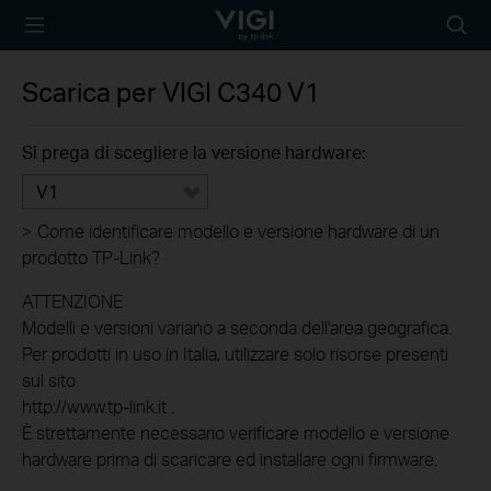
TP-Link, Reliably
Searc
Smart
icon
Scarica per
VIGI C340
V1
Si prega di scegliere la versione hardware:
V1
>
Come identificare modello e versione hardware di un
prodotto TP-Link?
ATTENZIONE
Modelli e versioni variano a seconda dell'area geografica.
Per prodotti in uso in Italia, utilizzare solo risorse presenti
sul sito
http://www.tp-link.it .
È strettamente necessario verificare modello e versione
hardware prima di scaricare ed installare ogni firmware.