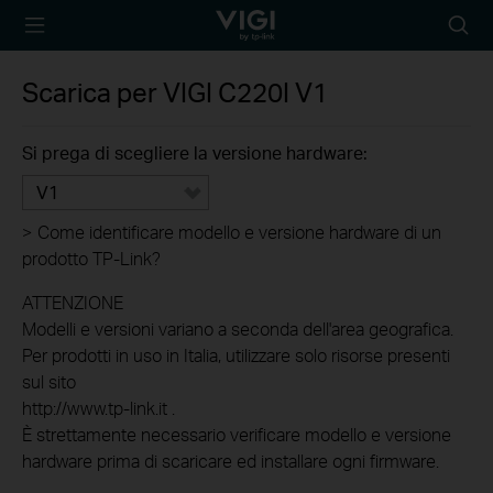
TP-Link, Reliably
Searc
Smart
icon
Scarica per
VIGI C220I
V1
Si prega di scegliere la versione hardware:
V1
>
Come identificare modello e versione hardware di un
prodotto TP-Link?
ATTENZIONE
Modelli e versioni variano a seconda dell'area geografica.
Per prodotti in uso in Italia, utilizzare solo risorse presenti
sul sito
http://www.tp-link.it .
È strettamente necessario verificare modello e versione
hardware prima di scaricare ed installare ogni firmware.