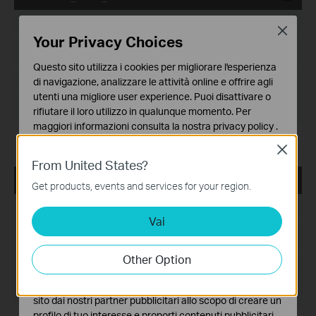
Data di pubblicazione:
2025-01-16
Close
Your Privacy Choices
Lingua:
Multi-language
Questo sito utilizza i cookies per migliorare l'esperienza
Dimensioni file:
536.72 MB
di navigazione, analizzare le attività online e offrire agli
utenti una migliore user experience. Puoi disattivare o
Sistema operativo: Windows 7/10/11/Server 2008 64bits
rifiutare il loro utilizzo in qualunque momento. Per
maggiori informazioni consulta la nostra
privacy policy
.
Release Note >
Close
Basic Cookies
From United States?
Questi cookies sono necessari per il corretto
VIGI VMS_1.5.56_32bits
funzionamento del sito e non possono essere disattivati
Get products, events and services for your region.
nel tuo sistema.
Data di pubblicazione:
2024-08-08
Vai
Analytics e Marketing Cookies
I cookies analitici ci permettono di analizzare le tue
Lingua:
Multi-language
attività sul nostro sito allo scopo di migliorarne le
Other Option
Dimensioni file:
522.36 MB
funzionalità.
I marketing cookies possono essere impostati sul nostro
Sistema operativo: Windows 7/10/11/Server 2008 32bits
sito dai nostri partner pubblicitari allo scopo di creare un
profilo di tuo interesse e proporti contenuti pubblicitari