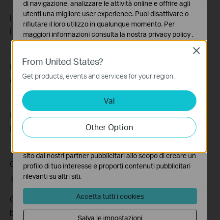
di navigazione, analizzare le attività online e offrire agli
utenti una migliore user experience. Puoi disattivare o
How to back up and restore the configuration file of TP-
rifiutare il loro utilizzo in qualunque momento. Per
Link ISP-customized devices
maggiori informazioni consulta la nostra
privacy policy
.
02-14-2026
40044
views
Close
Basic Cookies
From United States?
Questi cookies sono necessari per il corretto
How to configure IP & MAC Binding on TP-Link ISP-
funzionamento del sito e non possono essere disattivati
Get products, events and services for your region.
customized Router
nel tuo sistema.
02-09-2026
40045
views
Vai
Analytics e Marketing Cookies
I cookies analitici ci permettono di analizzare le tue
How to create Static Route on TP-Link ISP-customized
attività sul nostro sito allo scopo di migliorarne le
Other Option
Router
funzionalità.
02-03-2026
34564
views
I marketing cookies possono essere impostati sul nostro
sito dai nostri partner pubblicitari allo scopo di creare un
Cosa devo fare se la mia connessione Internet è lenta?
profilo di tuo interesse e proporti contenuti pubblicitari
rilevanti su altri siti.
05-27-2021
873724
views
Accetta tutti i cookies
Come identifico il modello del prodotto per il quale ho
bisogno di assistenza?
Salva le impostazioni