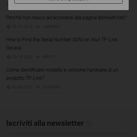
06-26-2019
7625174
views
Perché non riesco ad accedere alla pagina tplinkwifi.net?
05-27-2019
16289804
views
How to Find the Serial Number (S/N) on Your TP-Link
Device
03-19-2013
489171
views
Come identificare modello e versione hardware di un
prodotto TP-Link?
07-28-2011
25765498
views
Iscriviti alla newsletter