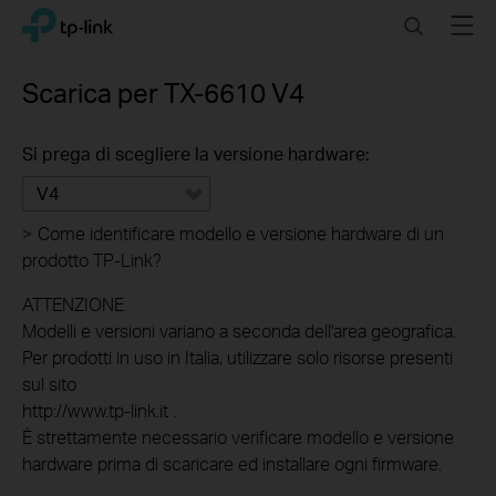
Click
Search
Menu
TP-Link, Reliably Smart
to
skip
the
Scarica per
TX-6610
V4
navigation
bar
Si prega di scegliere la versione hardware:
V4
>
Come identificare modello e versione hardware di un
prodotto TP-Link?
ATTENZIONE
Modelli e versioni variano a seconda dell'area geografica.
Per prodotti in uso in Italia, utilizzare solo risorse presenti
sul sito
http://www.tp-link.it .
È strettamente necessario verificare modello e versione
hardware prima di scaricare ed installare ogni firmware.