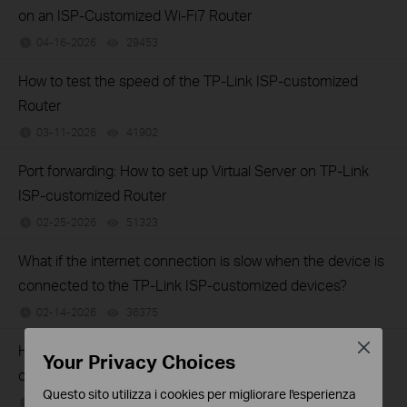
on an ISP-Customized Wi-Fi7 Router
04-16-2026
29453
views
How to test the speed of the TP-Link ISP-customized
Router
03-11-2026
41902
views
Port forwarding: How to set up Virtual Server on TP-Link
ISP-customized Router
02-25-2026
51323
views
What if the internet connection is slow when the device is
connected to the TP-Link ISP-customized devices?
02-14-2026
36375
views
Close
How to set up an IPv6 connection on TP-Link ISP-
Your Privacy Choices
customized devices
Questo sito utilizza i cookies per migliorare l'esperienza
02-14-2026
38767
views