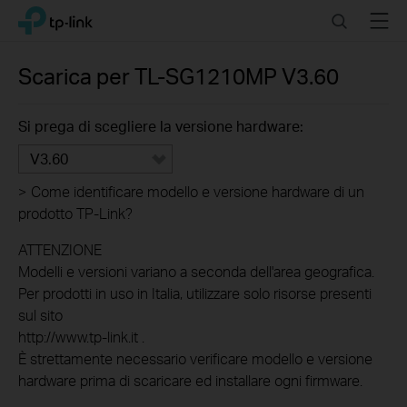
Click
Search
Menu
TP-Link, Reliably Smart
to
skip
the
Scarica per
TL-SG1210MP
V3.60
navigation
bar
Si prega di scegliere la versione hardware:
V3.60
>
Come identificare modello e versione hardware di un
prodotto TP-Link?
ATTENZIONE
Modelli e versioni variano a seconda dell'area geografica.
Per prodotti in uso in Italia, utilizzare solo risorse presenti
sul sito
http://www.tp-link.it .
È strettamente necessario verificare modello e versione
hardware prima di scaricare ed installare ogni firmware.