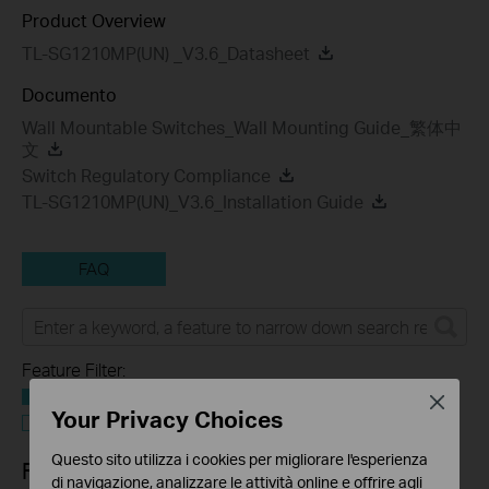
Product Overview
TL-SG1210MP(UN) _V3.6_Datasheet
Documento
Wall Mountable Switches_Wall Mounting Guide_繁体中
文
Switch Regulatory Compliance
TL-SG1210MP(UN)_V3.6_Installation Guide
FAQ
Feature Filter:
Tutto
Close
Your Privacy Choices
Troubleshooting
Questo sito utilizza i cookies per migliorare l'esperienza
FAQs
di navigazione, analizzare le attività online e offrire agli