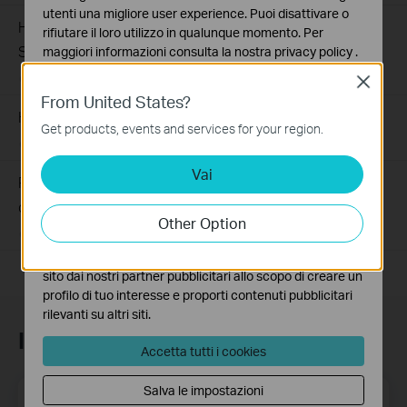
utenti una migliore user experience. Puoi disattivare o
How to Troubleshoot Unstable Internet Issue on Omada
rifiutare il loro utilizzo in qualunque momento. Per
Switch
maggiori informazioni consulta la nostra
privacy policy
.
06-24-2026
129875
views
Close
Basic Cookies
From United States?
Questi cookies sono necessari per il corretto
How to Troubleshoot No Internet Issue on Omada Switch
funzionamento del sito e non possono essere disattivati
Get products, events and services for your region.
nel tuo sistema.
06-24-2026
184176
views
Vai
Analytics e Marketing Cookies
Perché il mio dispositivo PoE non funziona correttamente
I cookies analitici ci permettono di analizzare le tue
quando è collegato allo Switch PoE
attività sul nostro sito allo scopo di migliorarne le
Other Option
funzionalità.
03-15-2021
391155
views
I marketing cookies possono essere impostati sul nostro
sito dai nostri partner pubblicitari allo scopo di creare un
profilo di tuo interesse e proporti contenuti pubblicitari
rilevanti su altri siti.
Iscriviti alla newsletter
Accetta tutti i cookies
Salva le impostazioni
Indirizzo email
Iscriviti