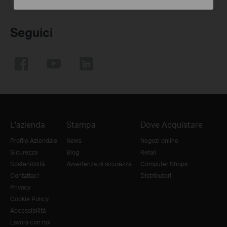
Seguici
L'azienda
Stampa
Dove Acquistare
Profilo Aziendale
News
Negozi online
Sicurezza
Blog
Retail
Sostenibilità
Avvertenza di sicurezza
Computer Shops
Contattaci
Distributori
Privacy
Cookie Policy
Accessibilità
Lavora con noi