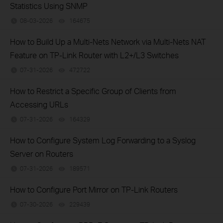
Statistics Using SNMP
08-03-2026
164675
views
How to Build Up a Multi-Nets Network via Multi-Nets NAT
Feature on TP-Link Router with L2+/L3 Switches
07-31-2026
472722
views
How to Restrict a Specific Group of Clients from
Accessing URLs
07-31-2026
164329
views
How to Configure System Log Forwarding to a Syslog
Server on Routers
07-31-2026
189571
views
How to Configure Port Mirror on TP-Link Routers
07-30-2026
229439
views