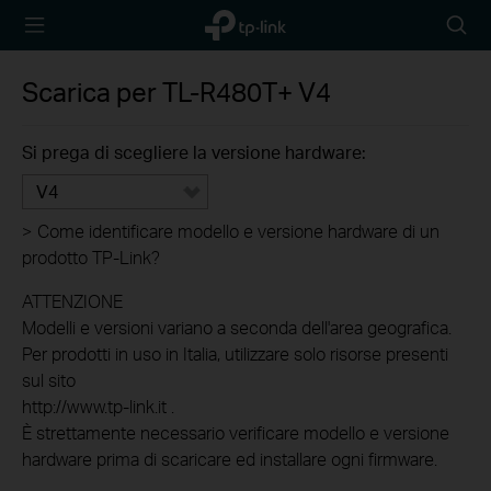
TP-Link,
Searc
Reliably
icon
Smart
Scarica per
TL-R480T+
V4
Si prega di scegliere la versione hardware:
V4
>
Come identificare modello e versione hardware di un
prodotto TP-Link?
ATTENZIONE
Modelli e versioni variano a seconda dell'area geografica.
Per prodotti in uso in Italia, utilizzare solo risorse presenti
sul sito
http://www.tp-link.it .
È strettamente necessario verificare modello e versione
hardware prima di scaricare ed installare ogni firmware.