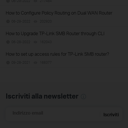
06-29-2022
217484
views
How to Configure Policy Routing on Dual WAN Router
06-29-2022
202920
views
How to Upgrade TP-Link SMB Router through CLI
06-28-2022
162043
views
How to set up access rules for TP-Link SMB router?
09-28-2021
168377
views
Iscriviti alla newsletter
Indirizzo email
Iscriviti