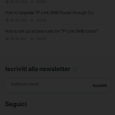
06-29-2022
202882
views
How to Upgrade TP-Link SMB Router through CLI
06-28-2022
162009
views
How to set up access rules for TP-Link SMB router?
09-28-2021
168350
views
Iscriviti alla newsletter
Indirizzo email
Iscriviti
Seguici