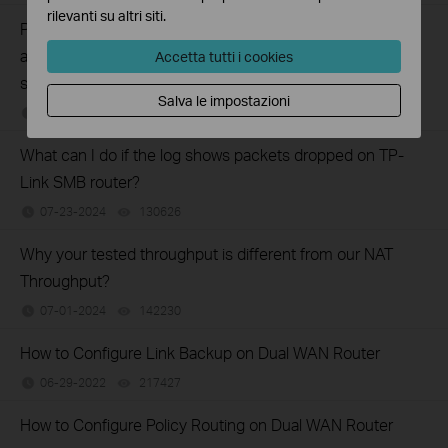
rilevanti su altri siti.
Perché non riesco ad ottenere l'effetto del test di
aggregazione della larghezza di banda multi-wan tramite
Accetta tutti i cookies
speedtest.net dal router SMB?
Salva le impostazioni
01-12-2021
206404
views
What can I do if the log shows packets dropped on TP-
Link SMB router?
07-23-2024
130626
views
Why your tested throughput is different from our NAT
Throughput?
07-01-2024
142230
views
How to Configure Link Backup on Dual WAN Router
06-29-2022
217427
views
How to Configure Policy Routing on Dual WAN Router