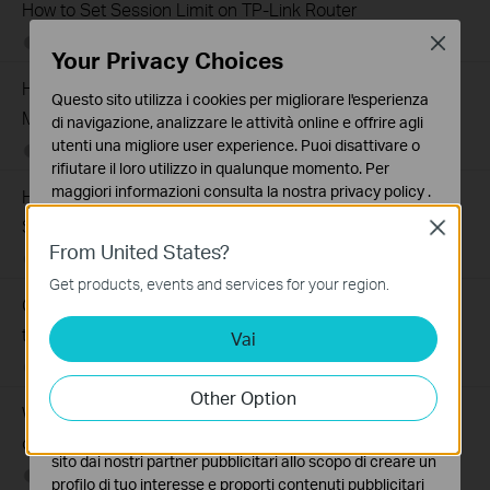
How to Set Session Limit on TP-Link Router
Close
07-23-2026
409863
views
Your Privacy Choices
How to Set Up Your SafeStream Router in Standalone
Questo sito utilizza i cookies per migliorare l'esperienza
Mode
di navigazione, analizzare le attività online e offrire agli
utenti una migliore user experience. Puoi disattivare o
07-21-2026
176499
views
rifiutare il loro utilizzo in qualunque momento. Per
maggiori informazioni consulta la nostra
privacy policy
.
How to Set Up Port Forwarding Feature on My TP-Link
SMB Router?
Close
Basic Cookies
From United States?
Questi cookies sono necessari per il corretto
07-20-2026
1213058
views
funzionamento del sito e non possono essere disattivati
Get products, events and services for your region.
nel tuo sistema.
Come limitare l'IP specifico per l'accesso al server interno
tramite il router SMB TP-LINK?
Vai
Analytics e Marketing Cookies
I cookies analitici ci permettono di analizzare le tue
01-13-2021
208131
views
attività sul nostro sito allo scopo di migliorarne le
Other Option
funzionalità.
Why virtual server (port forwarding) feature is not working
I marketing cookies possono essere impostati sul nostro
on your TP-Link Business router?
sito dai nostri partner pubblicitari allo scopo di creare un
07-23-2024
194329
views
profilo di tuo interesse e proporti contenuti pubblicitari