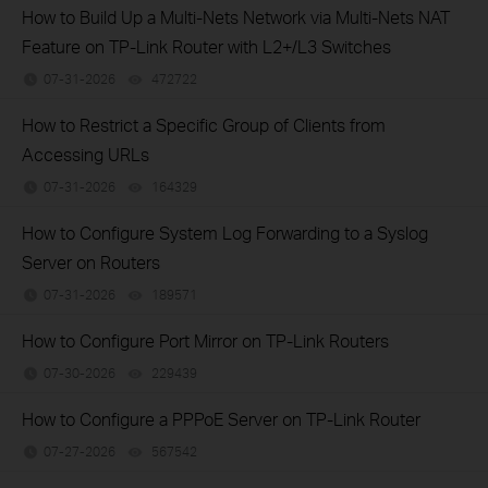
How to Build Up a Multi-Nets Network via Multi-Nets NAT
Feature on TP-Link Router with L2+/L3 Switches
07-31-2026
472722
views
How to Restrict a Specific Group of Clients from
Accessing URLs
07-31-2026
164329
views
How to Configure System Log Forwarding to a Syslog
Server on Routers
07-31-2026
189571
views
How to Configure Port Mirror on TP-Link Routers
07-30-2026
229439
views
How to Configure a PPPoE Server on TP-Link Router
07-27-2026
567542
views