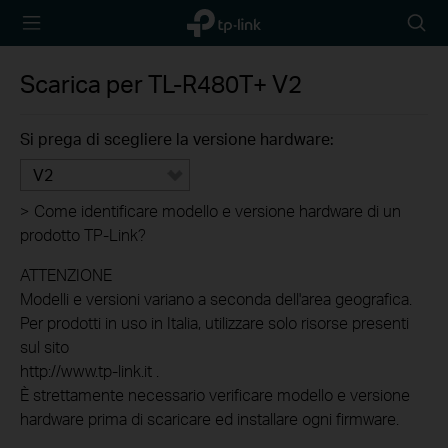
TP-Link,
Searc
Reliably
icon
Smart
Scarica per
TL-R480T+
V2
Si prega di scegliere la versione hardware:
V2
>
Come identificare modello e versione hardware di un
prodotto TP-Link?
ATTENZIONE
Modelli e versioni variano a seconda dell'area geografica.
Per prodotti in uso in Italia, utilizzare solo risorse presenti
sul sito
http://www.tp-link.it .
È strettamente necessario verificare modello e versione
hardware prima di scaricare ed installare ogni firmware.