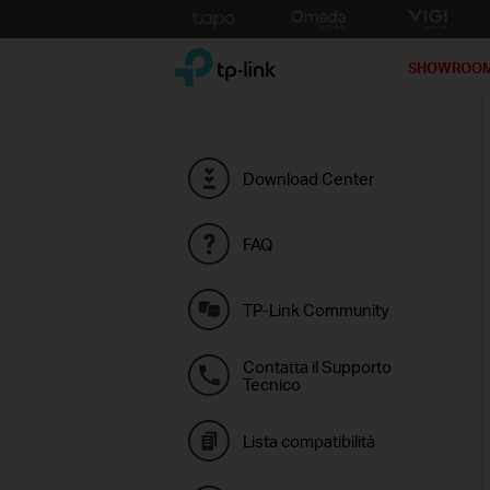
Click
to
TP-Link, Reliably Smart
skip
SHOWROO
the
navigation
bar
Download Center
FAQ
TP-Link Community
Contatta il Supporto
Tecnico
Lista compatibilità