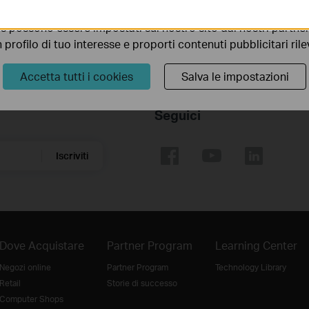
ionalità.
s possono essere impostati sul nostro sito dai nostri partner 
profilo di tuo interesse e proporti contenuti pubblicitari rileva
Accetta tutti i cookies
Salva le impostazioni
Seguici
Iscriviti
Dove Acquistare
Partner Program
Learning Center
Negozi online
Partner Program
Technology Library
Retail
Storie di successo
Computer Shops