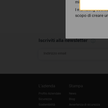
migliorarne le funz
I marketing cookie
scopo di creare un 
Iscriviti alla newsletter
Indirizzo email
L'azienda
Stampa
Profilo Aziendale
News
Sicurezza
Blog
Sostenibilità
Avvertenza di sicurezza