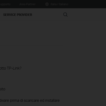
upporto
Area Partner
Italia / Italiano
Search
SERVICE PROVIDER
otto TP-Link?
sito
ware prima di scaricare ed installare