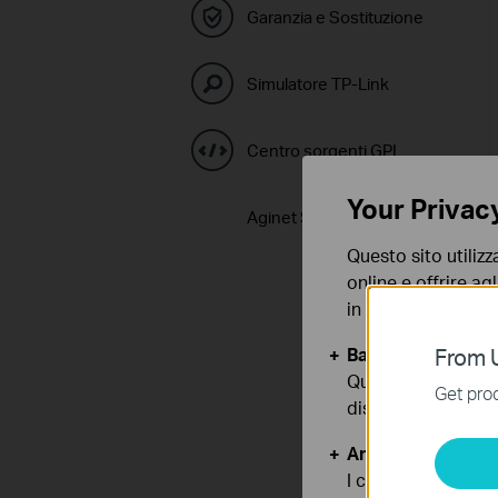
Garanzia e Sostituzione
Simulatore TP-Link
Centro sorgenti GPL
Your Privac
Aginet Solution
Questo sito utilizz
online e offrire agl
in qualunque mome
Basic Cookies
From U
Questi cookies so
Get prod
disattivati nel tuo
Analytics e Marke
I cookies analitici