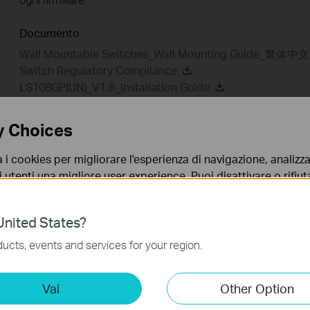
Documento
Wall Mountable Switches_Wall Mounting Guide_繁体中文
Switch Regulatory Compliance
LS108GP(UN)_V1.6_Installation Guide
y Choices
FAQ
a i cookies per migliorare l'esperienza di navigazione, analizzar
i utenti una migliore user experience. Puoi disattivare o rifiutar
nto. Per maggiori informazioni consulta la nostra
privacy p
Feature Filter:
Tutto
Troubleshooting
nited States?
no necessari per il corretto funzionamento del sito e non po
ucts, events and services for your region.
FAQs
 sistema.
ting Cookies
Perché il mio dispositivo PoE non funziona correttamente
Vai
Other Option
 ci permettono di analizzare le tue attività sul nostro sito allo
quando è collegato allo Switch PoE