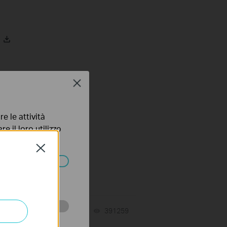
Close
e le attività
e il loro utilizzo
olicy
.
Close
ssono essere
03-15-2021
391259
views
 scopo di