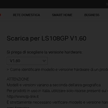
S
M
RETE DOMESTICA
SMART HOME
BUSINESS
Scarica per
LS108GP
V1.60
Si prega di scegliere la versione hardware:
V1.60
>
Come identificare modello e versione hardware di un prod
ATTENZIONE
Modelli e versioni variano a seconda dell'area geografica.
Per prodotti in uso in Italia, utilizzare solo risorse presenti sul 
http://www.tp-link.it .
È strettamente necessario verificare modello e versione hard
ogni firmware.