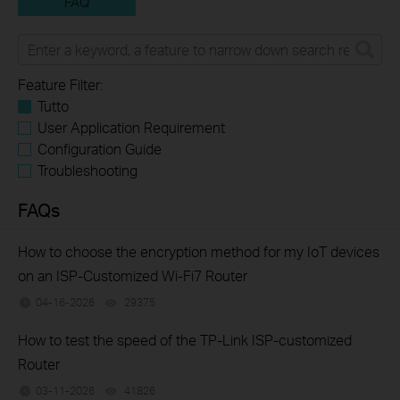
FAQ
Feature Filter:
Tutto
User Application Requirement
Configuration Guide
Troubleshooting
FAQs
How to choose the encryption method for my IoT devices
on an ISP-Customized Wi-Fi7 Router
04-16-2026
29375
views
How to test the speed of the TP-Link ISP-customized
Router
03-11-2026
41826
views