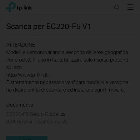
Click
Search
Menu
TP-Link, Reliably Smart
to
skip
the
Scarica per
EC220-F5
V1
navigation
bar
ATTENZIONE
Modelli e versioni variano a seconda dell'area geografica.
Per prodotti in uso in Italia, utilizzare solo risorse presenti
sul sito
http://www.tp-link.it .
È strettamente necessario verificare modello e versione
hardware prima di scaricare ed installare ogni firmware.
Documento
EC220-F5 Setup Guide
BBA Router_User Guide