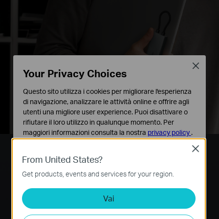
Close
Your Privacy Choices
Questo sito utilizza i cookies per migliorare l'esperienza
di navigazione, analizzare le attività online e offrire agli
utenti una migliore user experience. Puoi disattivare o
rifiutare il loro utilizzo in qualunque momento. Per
maggiori informazioni consulta la nostra
privacy policy
.
Close
Basic Cookies
7-in-1
From United States?
Questi cookies sono necessari per il corretto
funzionamento del sito e non possono essere disattivati
Get products, events and services for your region.
nel tuo sistema.
Vai
Analytics e Marketing Cookies
Self-Storage per
Potente ricarica
4K@60Hz Ultra
I cookies analitici ci permettono di analizzare le tue
il connettore
rapida da 100 W
High-Definition
attività sul nostro sito allo scopo di migliorarne le