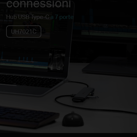
connessioni
Hub USB Type-C
a 7 porte
UH7021C