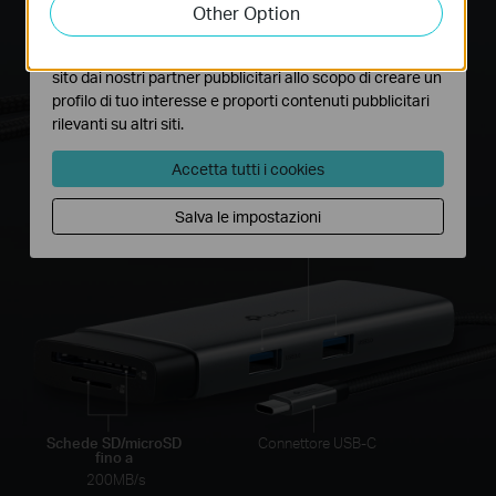
Other Option
funzionalità.
I marketing cookies possono essere impostati sul nostro
sito dai nostri partner pubblicitari allo scopo di creare un
profilo di tuo interesse e proporti contenuti pubblicitari
rilevanti su altri siti.
USB-A
5 Gbps per
trasferimenti dati veloci
Accetta tutti i cookies
Trasferimento dati
Salva le impostazioni
USB-A
5 Gbps
Schede SD/microSD
Connettore USB-C
fino a
200MB/s