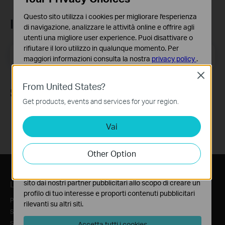
Questo sito utilizza i cookies per migliorare l'esperienza
Iscriviti alla newsletter
di navigazione, analizzare le attività online e offrire agli
utenti una migliore user experience. Puoi disattivare o
rifiutare il loro utilizzo in qualunque momento. Per
Indirizzo email
Iscriviti
maggiori informazioni consulta la nostra
privacy policy
.
Close
Basic Cookies
From United States?
Questi cookies sono necessari per il corretto
Seguici
funzionamento del sito e non possono essere disattivati
Get products, events and services for your region.
nel tuo sistema.
Vai
Analytics e Marketing Cookies
I cookies analitici ci permettono di analizzare le tue
attività sul nostro sito allo scopo di migliorarne le
Other Option
funzionalità.
I marketing cookies possono essere impostati sul nostro
sito dai nostri partner pubblicitari allo scopo di creare un
L'azienda
Stampa
Dove Acquistare
profilo di tuo interesse e proporti contenuti pubblicitari
Profilo Aziendale
News
Negozi online
rilevanti su altri siti.
Sicurezza
Blog
Retail
Sostenibilità
Avvertenza di sicurezza
Computer Shops
Accetta tutti i cookies