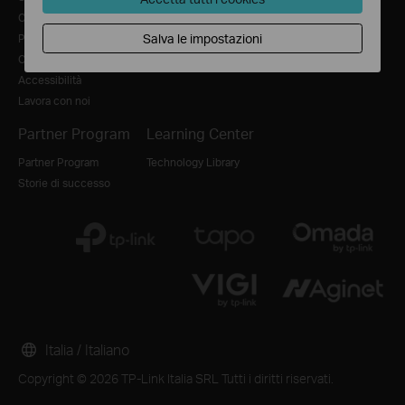
Contattaci
Distributori
Salva le impostazioni
Privacy
Cookie Policy
Accessibilità
Lavora con noi
Partner Program
Learning Center
Partner Program
Technology Library
Storie di successo
Italia / Italiano
Copyright © 2026 TP-Link Italia SRL Tutti i diritti riservati.