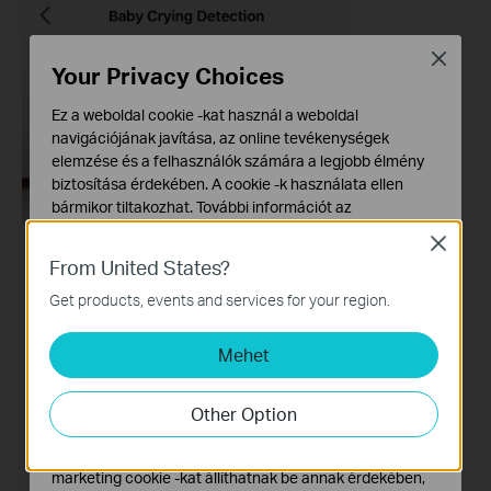
Close
Your Privacy Choices
Ez a weboldal cookie -kat használ a weboldal
navigációjának javítása, az online tevékenységek
elemzése és a felhasználók számára a legjobb élmény
biztosítása érdekében. A cookie -k használata ellen
bármikor tiltakozhat. További információt az
adatvédelmi irányelveinkben
talál.
Close
From United States?
Alap Cookie-k
Ezek a cookie -k a webhely működéséhez szükségesek,
Get products, events and services for your region.
és nem tilthatók le a rendszereiben.
Mehet
Marketing és Elemző Cookie-k
Az elemző cookie -k lehetővé teszik számunkra, hogy
elemezzük weboldalunkon végzett tevékenységeit, hogy
Other Option
javítsuk és módosítsuk webhelyünk működését.
Hirdetési partnereink a weboldalunkon keresztül
marketing cookie -kat állíthatnak be annak érdekében,