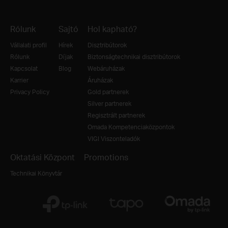
Rólunk
Sajtó
Hol kapható?
Vállalati profil
Hírek
Disztribútorok
Rólunk
Díjak
Biztonságtechnikai disztribútorok
Kapcsolat
Blog
Webáruházak
Karrier
Áruházak
Privacy Policy
Gold partnerek
Silver partnerek
Regisztrált partnerek
Omada Kompetenciaközpontok
VIGI Viszonteladók
Oktatási Központ
Promotions
Technikai Könyvtár