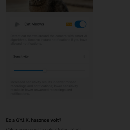
Ez a GY.I.K. hasznos volt?
Véleménye segíti az oldal fejlesztését