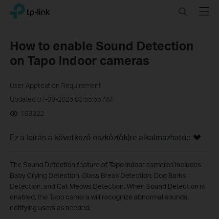
Click
Search
Menu
TP-Link, Reliably Smart
to
skip
the
How to enable Sound Detection
navigation
on Tapo indoor cameras
bar
User Application Requirement
Updated 07-08-2025 03:55:55 AM
163322
Ez a leírás a következő eszköz(ök)re alkalmazható::
The Sound Detection feature of Tapo indoor cameras includes
Baby Crying Detection, Glass Break Detection, Dog Barks
Detection, and Cat Meows Detection. When Sound Detection is
enabled, the Tapo camera will recognize abnormal sounds,
notifying users as needed.