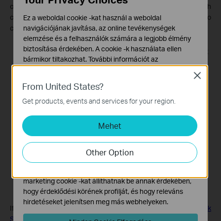
cleaning and missed cleaning are more likely to occur. For such
circumstances, please consider using the Tapo Magnetic Tape to
Ez a weboldal cookie -kat használ a weboldal
navigációjának javítása, az online tevékenységek
create the Invisible Wall.
elemzése és a felhasználók számára a legjobb élmény
biztosítása érdekében. A cookie -k használata ellen
bármikor tiltakozhat. További információt az
adatvédelmi irányelveinkben
talál.
Close
From United States?
Alap Cookie-k
Ezek a cookie -k a webhely működéséhez szükségesek,
Get products, events and services for your region.
és nem tilthatók le a rendszereiben.
Mehet
Marketing és Elemző Cookie-k
Az elemző cookie -k lehetővé teszik számunkra, hogy
elemezzük weboldalunkon végzett tevékenységeit, hogy
Other Option
javítsuk és módosítsuk webhelyünk működését.
Hirdetési partnereink a weboldalunkon keresztül
marketing cookie -kat állíthatnak be annak érdekében,
hogy érdeklődési körének profilját, és hogy releváns
hirdetéseket jelenítsen meg más webhelyeken.
If the above suggestions do not help, please contact
TP-Link
Support
with the following information: