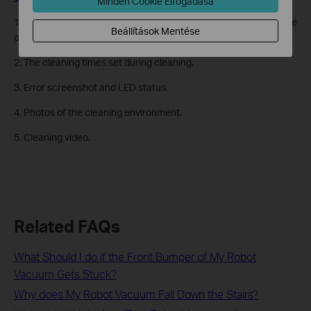
Minden Cookie Elfogadása
1. A description of the problem including which areas were
Beállítások Mentése
cleaned and which areas were left out.
2. The cleaning times set during cleaning.
3. Error screenshot and LED status.
4. Photos of the cleaning environment.
5. Cleaning video.
Related FAQs
What Should I do if the Front Bumper of My Robot
Vacuum Gets Stuck?
Why does My Robot Vacuum Fall Down the Stairs?