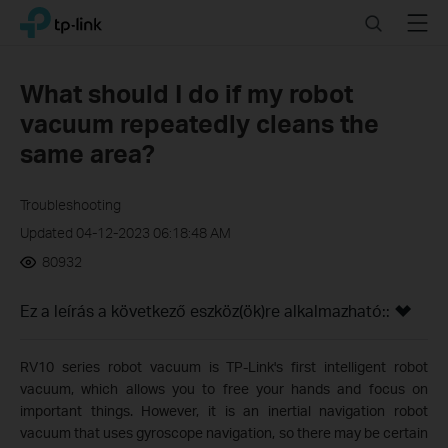
Click
Search
Menu
TP-Link, Reliably Smart
to
skip
the
What should I do if my robot
navigation
vacuum repeatedly cleans the
bar
same area?
Troubleshooting
Updated 04-12-2023 06:18:48 AM
80932
Ez a leírás a következő eszköz(ök)re alkalmazható::
RV10 series robot vacuum is TP-Link's first intelligent robot
vacuum, which allows you to free your hands and focus on
important things. However, it is an inertial navigation robot
vacuum that uses gyroscope navigation, so there may be certain