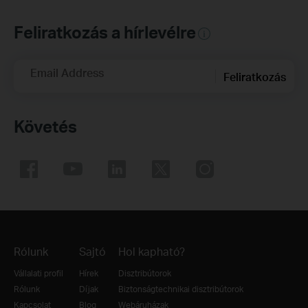
Feliratkozás a hírlevélre
Email Address
Feliratkozás
Követés
Rólunk
Sajtó
Hol kapható?
Vállalati profil
Hírek
Disztribútorok
Rólunk
Díjak
Biztonságtechnikai disztribútorok
Kapcsolat
Blog
Webáruházak