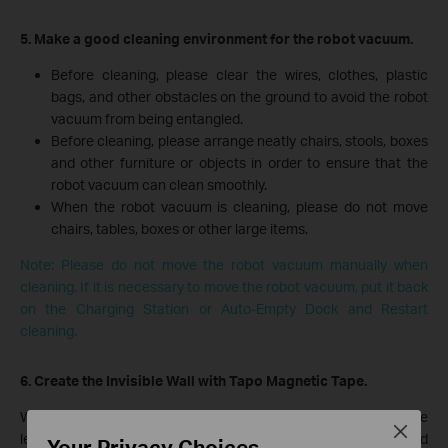
5.
Mak
e a good cleaning environment for the robot vacuum.
Before cleaning, please clear the wires, clothes, plastic
bags, and other obstacles on the ground to avoid the robot
vacuum from being entangled.
Before cleaning, please arrange neatly chairs, stools, boxes
and other furniture or objects in order to ensure that the
robot vacuum can clean smoothly.
When the robot vacuum is cleaning, please do not move
chairs, tables, boxes or other large items.
Note: Please do not move the robot vacuum manually when
cleaning. If it is necessary to move the robot vacuum, put it back
on the Charging Station or Auto-Empty Dock and Restart
cleaning.
6. Create the Invisible Wall with Tapo Magnetic Tape.
When there are carpets, thresholds, fan bases, U-shaped table
Close
legs or too many other obstacles in the environment, repeated
Your Privacy Choices