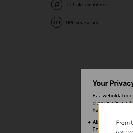
TP-Link szimulátorok
GPL-kód központ
Your Privac
Ez a weboldal cook
elemzése és a fel
használata ellen b
Alap Cookie-k
From U
Ezek a cookie -k 
Get prod