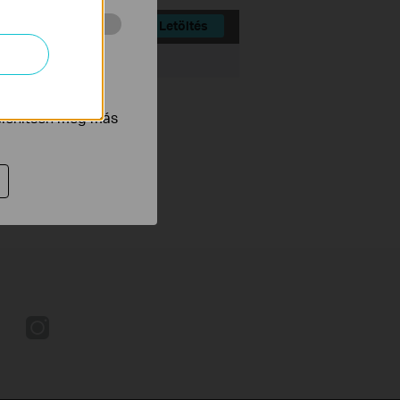
Letöltés
 végzett
Fájlméret:
75 KB
tnak be annak
jelenítsen meg más