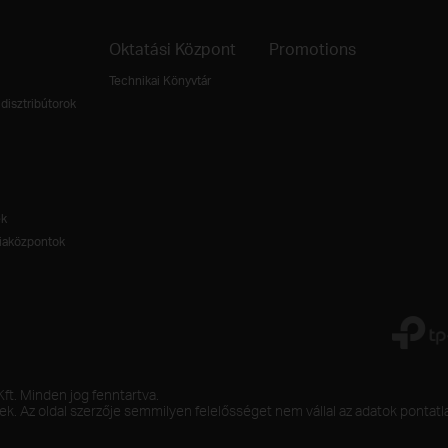
Oktatási Központ
Promotions
Technikai Könyvtár
disztribútorok
ek
aközpontok
t. Minden jog fenntartva.
ek. Az oldal szerzője semmilyen felelősséget nem vállal az adatok pontat