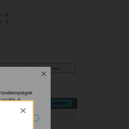
de
de
YIK
Firmware
Close
e tevékenységek
 cookie -k
Letöltés
yelveinkben
talál.
Close
Fájlméret:
6.15 MB
ndszereiben.