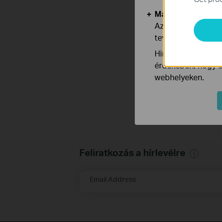
Marketing és Ele
Az elemző cookie 
tevékenységeit, h
Hirdetési partnere
érdekében, hogy ér
webhelyeken.
Feliratkozás a hírlevélre
Email Address