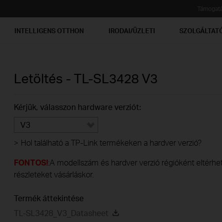
Támogat
INTELLIGENS OTTHON
IRODAI/ÜZLETI
SZOLGÁLTAT
Letöltés -
TL-SL3428
V3
Kérjük, válasszon hardware verziót:
V3
>
Hol található a TP-Link termékeken a hardver verzió?
FONTOS!
:A modellszám és hardver verzió régióként eltérhet.
részleteket vásárláskor.
Termék áttekintése
TL-SL3428_V3_Datasheet