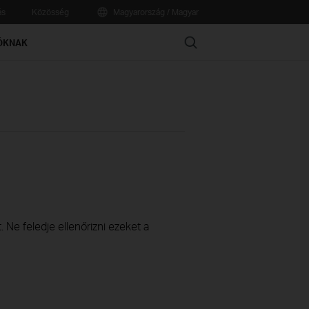
ás
Közösség
Magyarország / Magyar
Search
ÓKNAK
 Ne feledje ellenőrizni ezeket a