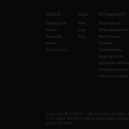
Rólunk
Sajtó
Hol kapható?
Vállalati profil
Hírek
Disztribútorok
Rólunk
Díjak
Biztonságtechnikai 
Kapcsolat
Blog
Webáruházak
Karrier
Áruházak
Privacy Policy
Gold partnerek
Silver partnerek
Regisztrált partner
Omada Kompetenci
VIGI Viszonteladók
Copyright © 2026 TP-Link Networks Hungary Kf
A honlapon szereplő adatok tájékoztató jellegű
eredő károkért.