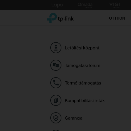
Click
to
TP-Link, Reliably Smart
skip
OTTHON
the
navigation
bar
Letöltési központ
Támogatási fórum
Terméktámogatás
Kompatibilitási listák
Garancia