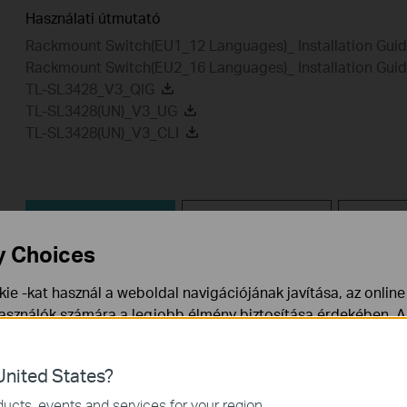
Használati útmutató
Rackmount Switch(EU1_12 Languages)_ Installation Gui
Rackmount Switch(EU2_16 Languages)_ Installation Gui
TL-SL3428_V3_QIG
TL-SL3428(UN)_V3_UG
TL-SL3428(UN)_V3_CLI
MIB fájlok
802.1X Client
G
y Choices
MIB fájlok
ie -kat használ a weboldal navigációjának javítása, az onlin
használók számára a legjobb élmény biztosítása érdekében. A
TL-SL3428_V3_MIB_140115
ármikor tiltakozhat. További információt az
adatvédelmi irán
Kiadás dátuma:
2014-01-15
Nyelv:
Angol
nited States?
a webhely működéséhez szükségesek, és nem tilthatók le a re
ucts, events and services for your region.