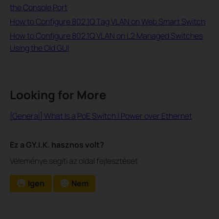
the Console Port
How to Configure 802.1Q Tag VLAN on Web Smart Switch
How to Configure 802.1Q VLAN on L2 Managed Switches
Using the Old GUI
Looking for More
[General] What Is a PoE Switch | Power over Ethernet
Ez a GY.I.K. hasznos volt?
Véleménye segíti az oldal fejlesztését
Igen
Nem