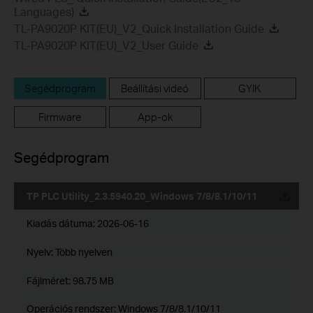
Languages)
TL-PA9020P KIT(EU)_V2_Quick Installation Guide
TL-PA9020P KIT(EU)_V2_User Guide
Segédprogram
Beállítási videó
GYIK
Firmware
App-ok
Segédprogram
TP PLC Utility_2.3.5940.20_Windows 7/8/8.1/10/11
Kiadás dátuma:
2026-06-16
Nyelv:
Több nyelven
Fájlméret:
98.75 MB
Operációs rendszer: Windows 7/8/8.1/10/11