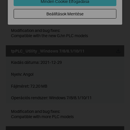
Minden Cookie Elfogadása
Fájlméret:
72.37 MB
Beállítások Mentése
Operációs rendszer: Windows 7/8/8.1/10/11
Modification and bug fixes:
Compatible with the new G.hn PLC models
tpPLC_ Utility _Windows 7/8/8.1/10/11
Kiadás dátuma:
2021-12-29
Nyelv:
Angol
Fájlméret:
72.20 MB
Operációs rendszer: Windows 7/8/8.1/10/11
Modification and bug fixes:
Compatible with more PLC models