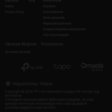
Kapcsolat
Blog
Webáruházak
Karrier
Áruházak
Privacy Policy
Gold partnerek
Silver partnerek
Regisztrált partnerek
Omada Kompetenciaközpontok
VIGI Viszonteladók
Oktatási Központ
Promotions
Technikai Könyvtár
Magyarország / Magyar
Copyright © 2026 TP-Link Networks Hungary Kft. Minden jog
fenntartva.
A honlapon szereplő adatok tájékoztató jellegűek. Az oldal
szerzője semmilyen felelősséget nem vállal az adatok
pontatlanságából eredő károkért.