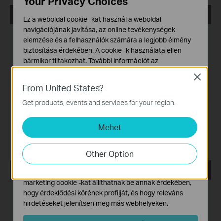
Your Privacy Choices
tpPLC_Utility_Mac 12.5
Ez a weboldal cookie -kat használ a weboldal
navigációjának javítása, az online tevékenységek
Kiadás dátuma:
2022-09-14
elemzése és a felhasználók számára a legjobb élmény
biztosítása érdekében. A cookie -k használata ellen
Nyelv:
Több nyelven
bármikor tiltakozhat. További információt az
adatvédelmi irányelveinkben
talál.
Fájlméret:
3.95 MB
Close
From United States?
Alap Cookie-k
Operációs rendszer: Mac OS 12.5
Ezek a cookie -k a webhely működéséhez szükségesek,
Get products, events and services for your region.
és nem tilthatók le a rendszereiben.
Modification and bug fixes:
Newly support the G.hn products like
Mehet
Marketing és Elemző Cookie-k
PG2400P/PG2405P/PG1200;
Az elemző cookie -k lehetővé teszik számunkra, hogy
Support the newest MACOS System(Monterey 12.5)
elemezzük weboldalunkon végzett tevékenységeit, hogy
Other Option
javítsuk és módosítsuk webhelyünk működését.
tpPLC_ Utility _Windows 7/8/8.1/10/11
Hirdetési partnereink a weboldalunkon keresztül
marketing cookie -kat állíthatnak be annak érdekében,
Kiadás dátuma:
2022-06-27
hogy érdeklődési körének profilját, és hogy releváns
hirdetéseket jelenítsen meg más webhelyeken.
Nyelv:
Több nyelven