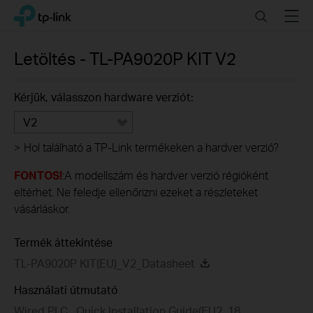
Click
Search
Menu
TP-Link, Reliably Smart
to
skip
the
Letöltés -
TL-PA9020P KIT
V2
navigation
bar
Kérjük, válasszon hardware verziót:
V2
>
Hol található a TP-Link termékeken a hardver verzió?
FONTOS!
:A modellszám és hardver verzió régióként
eltérhet. Ne feledje ellenőrizni ezeket a részleteket
vásárláskor.
Termék áttekintése
TL-PA9020P KIT(EU)_V2_Datasheet
Használati útmutató
Wired PLC_ Quick Installation Guide(EU2_18