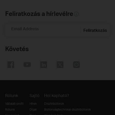
Feliratkozás a hírlevélre
Email Address
Feliratkozás
Követés
Rólunk
Sajtó
Hol kapható?
Vállalati profil
Hírek
Disztribútorok
Rólunk
Díjak
Biztonságtechnikai disztribútorok