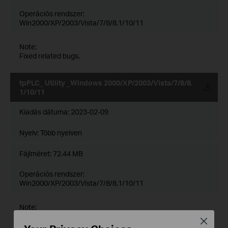
Operációs rendszer:
Win2000/XP/2003/Vista/7/8/8.1/10/11
Note:
Fixed related bugs.
tpPLC_ Utility _Windows 2000/XP/2003/Vista/7/8/8.
1/10/11
Kiadás dátuma:
2023-02-09
Nyelv:
Több nyelven
Fájlméret:
72.44 MB
Operációs rendszer:
Win2000/XP/2003/Vista/7/8/8.1/10/11
Note:
Fixed related bugs
Close