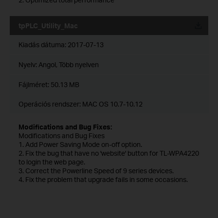
tpPLC_Utility_Mac
Kiadás dátuma:
2017-07-13
Nyelv:
Angol, Több nyelven
Fájlméret:
50.13 MB
Operációs rendszer: MAC OS 10.7-10.12
Modifications and Bug Fixes:
Modifications and Bug Fixes
1. Add Power Saving Mode on-off option.
2. Fix the bug that have no 'website' button for TL-WPA4220
to login the web page.
3. Correct the Powerline Speed of 9 series devices.
4. Fix the problem that upgrade fails in some occasions.