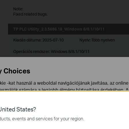
Note:
Fixed related bugs.
TP PLC Utility_2.3.5686.18_Windows 8/8.1/10/11
Kiadás dátuma:
2025-07-10
Nyelv:
Több nyelven
Operációs rendszer: Windows 8/8.1/10/11
y Choices
TP PLC Utility_2.3.5572.17_Windows
2000/XP/2003/Vista/7/8/8.1/10/11
ie -kat használ a weboldal navigációjának javítása, az onlin
használók számára a legjobb élmény biztosítása érdekében. A
Kiadás dátuma:
2025-05-29
Nyelv:
Több nyelven
ármikor tiltakozhat. További információt az
adatvédelmi irán
Operációs rendszer: Win2000/XP/2003/Vista/7/8/8.1/10/11
nited States?
a webhely működéséhez szükségesek, és nem tilthatók le a re
ucts, events and services for your region.
TP PLC Utility_2.3.5355.16_Windows
mző Cookie-k