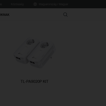
ás
Közösség
Magyarország / Magyar
Search
ÓKNAK
TL-PA9020P KIT