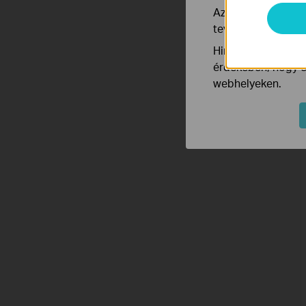
Az elemző cookie 
tevékenységeit, h
Hirdetési partnere
érdekében, hogy ér
webhelyeken.