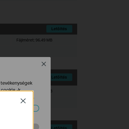
Letöltés
Fájlméret:
96.49 MB
Close
Letöltés
e tevékenységek
 cookie -k
Fájlméret:
72.06 MB
yelveinkben
talál.
Close
ndszereiben.
Letöltés