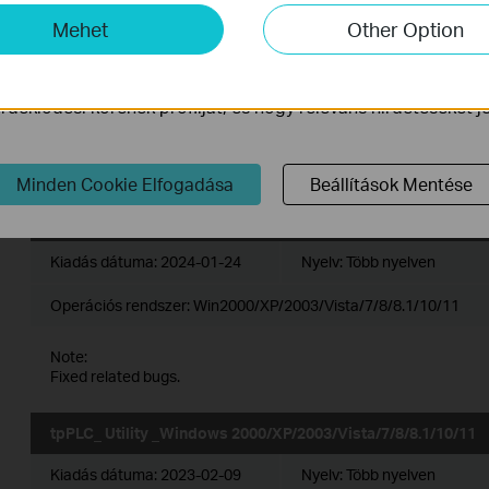
2000/XP/2003/Vista/7/8/8.1/10/11
-k lehetővé teszik számunkra, hogy elemezzük weboldalunkon
Mehet
Other Option
ogy javítsuk és módosítsuk webhelyünk működését.
Kiadás dátuma:
2025-04-01
Nyelv:
Több nyelven
ink a weboldalunkon keresztül marketing cookie -kat állítha
Operációs rendszer: Win2000/XP/2003/Vista/7/8/8.1/10/11
deklődési körének profilját, és hogy releváns hirdetéseket 
Note:
Fixed related bugs.
Minden Cookie Elfogadása
Beállítások Mentése
tpPLC_ Utility_Windows 2000/XP/2003/Vista/7/8/8.1/10/11
Kiadás dátuma:
2024-01-24
Nyelv:
Több nyelven
Operációs rendszer: Win2000/XP/2003/Vista/7/8/8.1/10/11
Note:
Fixed related bugs.
tpPLC_ Utility _Windows 2000/XP/2003/Vista/7/8/8.1/10/11
Kiadás dátuma:
2023-02-09
Nyelv:
Több nyelven