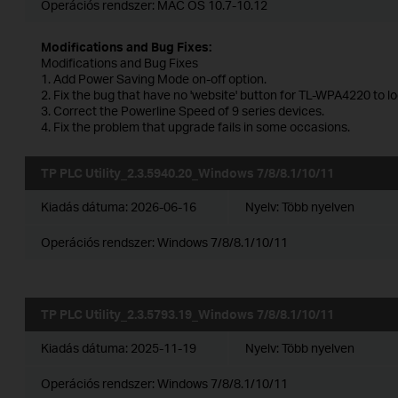
Operációs rendszer: MAC OS 10.7-10.12
Modifications and Bug Fixes:
Modifications and Bug Fixes
1. Add Power Saving Mode on-off option.
2. Fix the bug that have no 'website' button for TL-WPA4220 to l
3. Correct the Powerline Speed of 9 series devices.
4. Fix the problem that upgrade fails in some occasions.
TP PLC Utility_2.3.5940.20_Windows 7/8/8.1/10/11
Kiadás dátuma:
2026-06-16
Nyelv:
Több nyelven
Operációs rendszer: Windows 7/8/8.1/10/11
TP PLC Utility_2.3.5793.19_Windows 7/8/8.1/10/11
Kiadás dátuma:
2025-11-19
Nyelv:
Több nyelven
Operációs rendszer: Windows 7/8/8.1/10/11