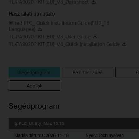
TL-PA9020P KIT(EU)_V3_Datasheet
Használati útmutató
Wired PLC_ Quick Installation Guide(EU2_18
Languages)
TL-PA9020P KIT(EU)_V3_User Guide
TL-PA9020P KIT(EU)_V3_Quick Installation Guide
Segédprogram
Beállítási videó
G
App-ok
Segédprogram
tpPLC_Utility_Mac 10.15
Kiadás dátuma:
2020-11-19
Nyelv:
Több nyelven