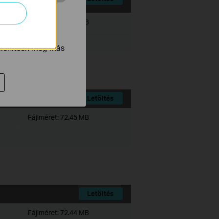
 végzett
Fájlméret:
72.04 MB
tnak be annak
jelenítsen meg más
Letöltés
Fájlméret:
72.45 MB
Letöltés
Fájlméret:
72.44 MB