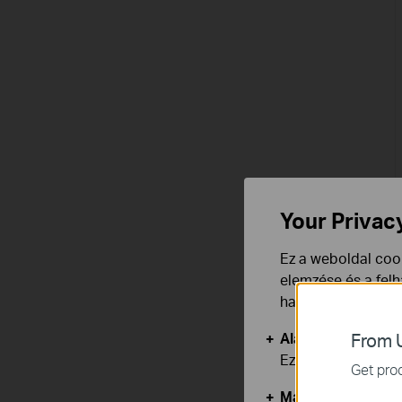
Your Privac
Ez a weboldal cook
elemzése és a fel
használata ellen b
Alap Cookie-k
From U
Ezek a cookie -k 
Get prod
Marketing és Ele