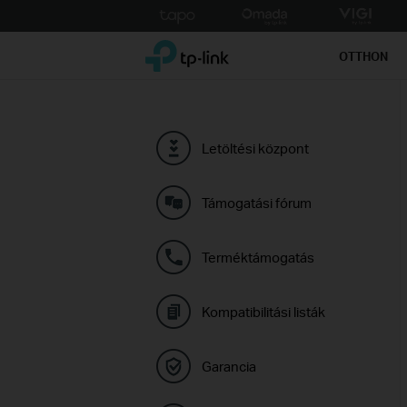
Click
to
TP-Link, Reliably Smart
skip
OTTHON
the
navigation
bar
Letöltési központ
Támogatási fórum
Terméktámogatás
Kompatibilitási listák
Garancia