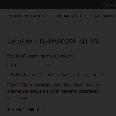
Támogat
INTELLIGENS OTTHON
IRODAI/ÜZLETI
SZOLGÁLTAT
Letöltés -
TL-PA9020P KIT
V3
Kérjük, válasszon hardware verziót:
V3
>
Hol található a TP-Link termékeken a hardver verzió?
FONTOS!
:A modellszám és hardver verzió régióként
eltérhet. Ne feledje ellenőrizni ezeket a részleteket
vásárláskor.
Termék áttekintése