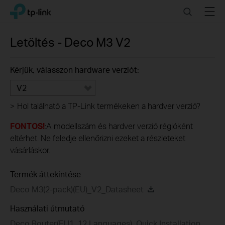
Click
Search
Menu
TP-Link, Reliably Smart
to
skip
the
Letöltés -
Deco M3
V2
navigation
bar
Kérjük, válasszon hardware verziót:
V2
>
Hol található a TP-Link termékeken a hardver verzió?
FONTOS!
:A modellszám és hardver verzió régióként
eltérhet. Ne feledje ellenőrizni ezeket a részleteket
vásárláskor.
Termék áttekintése
Deco M3(2-pack)(EU)_V2_Datasheet
Használati útmutató
Deco Router(EU1_12 Languages)_Quick Installation