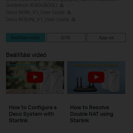
Guide(non 4G&5G&DSL)
Deco M3W_V1_User Guide
Deco M3(UN)_V1_User Guide
Beállítási videó
GYIK
App-ok
Beállítási videó
How to Configure a
How to Resolve
Deco System with
Double NAT using
Starlink
Starlink