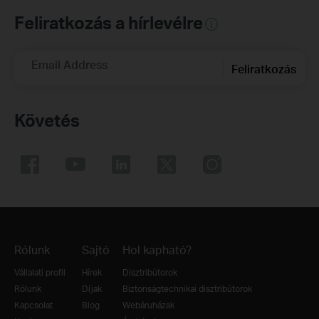
Feliratkozás a hírlevélre
Email Address
Feliratkozás
Követés
Rólunk
Sajtó
Hol kapható?
Vállalati profil
Hírek
Disztribútorok
Rólunk
Díjak
Biztonságtechnikai disztribútorok
Kapcsolat
Blog
Webáruházak