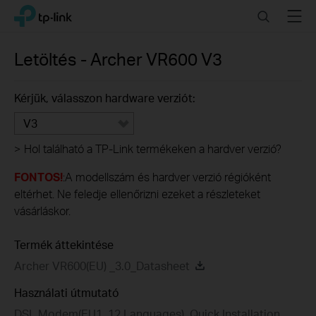
Click
Search
Menu
TP-Link, Reliably Smart
to
skip
the
Letöltés -
Archer VR600
V3
navigation
bar
Kérjük, válasszon hardware verziót:
V3
>
Hol található a TP-Link termékeken a hardver verzió?
FONTOS!
:A modellszám és hardver verzió régióként
eltérhet. Ne feledje ellenőrizni ezeket a részleteket
vásárláskor.
Termék áttekintése
Archer VR600(EU) _3.0_Datasheet
Használati útmutató
DSL Modem(EU1_12 Languages)_Quick Installation