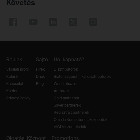
Követés
Rólunk
Sajtó
Hol kapható?
Vállalati profil
Hírek
Disztribútorok
Rólunk
Díjak
Biztonságtechnikai disztribútorok
Kapcsolat
Blog
Webáruházak
Karrier
Áruházak
Privacy Policy
Gold partnerek
Silver partnerek
Regisztrált partnerek
Omada Kompetenciaközpontok
VIGI Viszonteladók
Oktatási Központ
Promotions