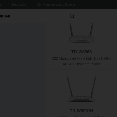
ás
Közösség
Magyarország / Magyar
Recommend Products
Search
ÓKNAK
TD-W8968
300 Mb/s vezeték nélküli N-es USB-s
ADSL2+ modem router
TD-W8961N