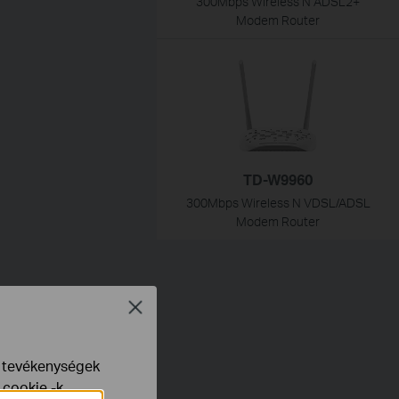
300Mbps Wireless N ADSL2+
Modem Router
TD-W9960
300Mbps Wireless N VDSL/ADSL
Modem Router
Close
e tevékenységek
 cookie -k