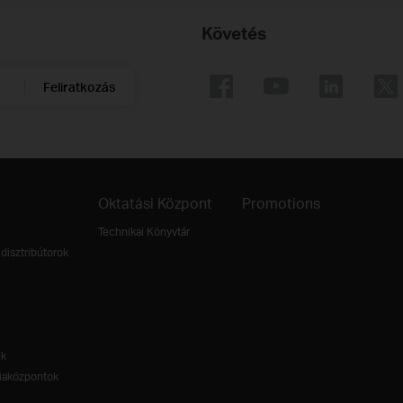
Követés
Feliratkozás
Oktatási Központ
Promotions
Technikai Könyvtár
disztribútorok
ek
aközpontok