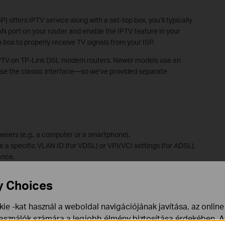
) offers IPTV service along with a set-top box, you’ll typically
N port on your router and enable the IPTV feature in your
p box to properly receive TV signals from your ISP.
e IPTV on TP-Link DSL modem routers. Newer models use an
use the classic interface—so we’ve provided separate
sers (e.g., a computer or a smartphone).
e a specific VLAN ID (for VDSL) or VPI/VCI settings (for ADSL).
ance.
y Choices
ie -kat használ a weboldal navigációjának javítása, az onlin
outer
használók számára a legjobb élmény biztosítása érdekében. A