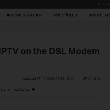
Támogat
INTELLIGENS OTTHON
IRODAI/ÜZLETI
SZOLGÁLTAT
 IPTV on the DSL Modem
Updated 03-17-2026 06:53:18 AM
211813
re alkalmazható::