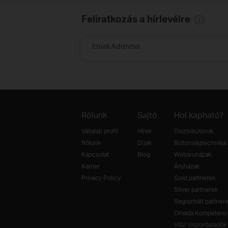
Feliratkozás a hírlevélre
Email Address
Rólunk
Sajtó
Hol kapható?
Vállalati profil
Hírek
Disztribútorok
Rólunk
Díjak
Biztonságtechnikai 
Kapcsolat
Blog
Webáruházak
Karrier
Áruházak
Privacy Policy
Gold partnerek
Silver partnerek
Regisztrált partner
Omada Kompetenci
VIGI Viszonteladók