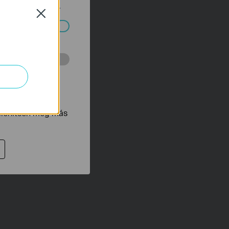
yelveinkben
talál.
Close
ndszereiben.
 végzett
tnak be annak
jelenítsen meg más