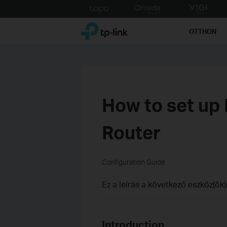
Click
to
TP-Link, Reliably Smart
skip
OTTHON
the
navigation
bar
How to set up
Router
Configuration Guide
Ez a leírás a következő eszköz(ök)
Introduction