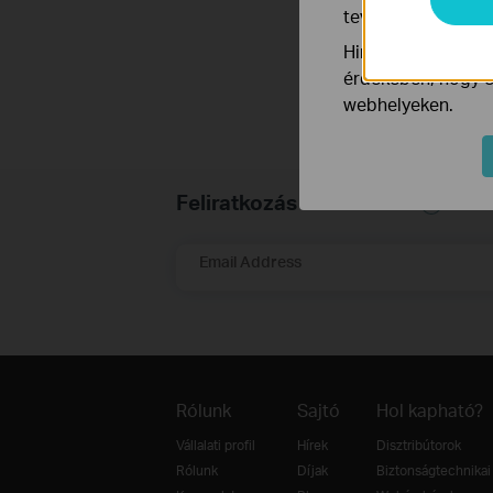
tevékenységeit, h
Hirdetési partnere
érdekében, hogy ér
webhelyeken.
Feliratkozás a hírlevélre
Email Address
Rólunk
Sajtó
Hol kapható?
Vállalati profil
Hírek
Disztribútorok
Rólunk
Díjak
Biztonságtechnikai 