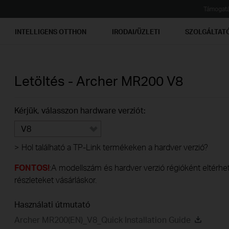
Támogat
INTELLIGENS OTTHON
IRODAI/ÜZLETI
SZOLGÁLTAT
Letöltés -
Archer MR200
V8
Kérjük, válasszon hardware verziót:
V8
>
Hol található a TP-Link termékeken a hardver verzió?
FONTOS!
:A modellszám és hardver verzió régióként eltérhet.
részleteket vásárláskor.
Használati útmutató
Archer MR200(EN)_V8_Quick Installation Guide