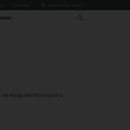
ás
Közösség
Magyarország / Magyar
Search
ÓKNAK
 Ne feledje ellenőrizni ezeket a