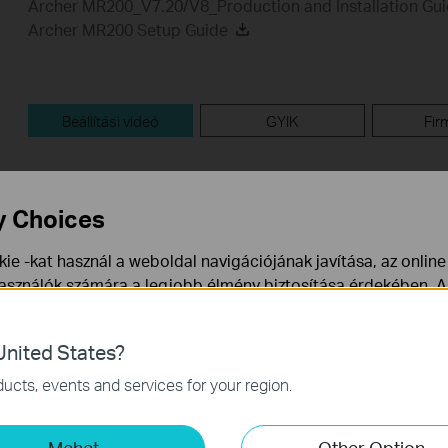
Archer MR200_V7.20/V8_Production and Installation Gu
Archer MR200 Setup Guide
Beállítási videó
GYIK
Fir
Beállítási videó
y Choices
ie -kat használ a weboldal navigációjának javítása, az onlin
használók számára a legjobb élmény biztosítása érdekében. A
ármikor tiltakozhat. További információt az
adatvédelmi irán
nited States?
a webhely működéséhez szükségesek, és nem tilthatók le a re
ucts, events and services for your region.
How to Set up TP-Link 4G WiFi
mző Cookie-k
Router
-k lehetővé teszik számunkra, hogy elemezzük weboldalunkon
Mehet
Other Option