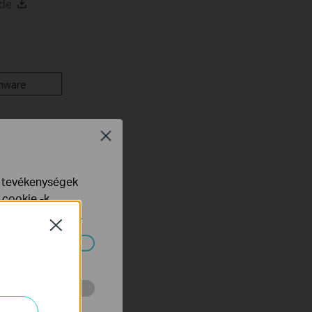
ide
mware
Close
e tevékenységek
 cookie -k
yelveinkben
talál.
Close
ndszereiben.
 végzett