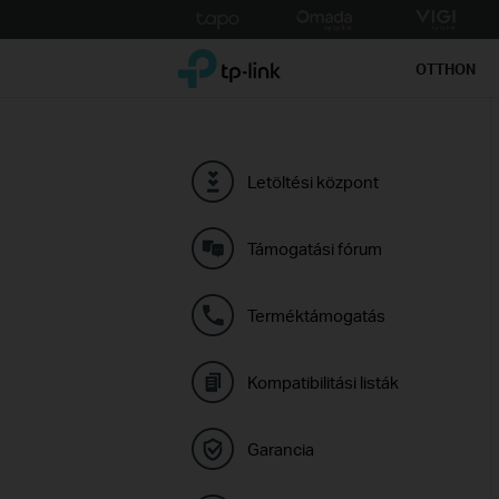
Click
to
TP-Link, Reliably Smart
skip
OTTHON
the
navigation
bar
Letöltési központ
Támogatási fórum
Terméktámogatás
Kompatibilitási listák
Garancia