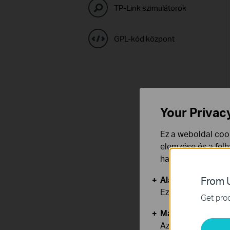
TP-Link szimulátorok
GPL-kód központ
Your Privac
Ez a weboldal cook
elemzése és a fel
használata ellen b
Alap Cookie-k
From U
Ezek a cookie -k 
Get prod
Marketing és Ele
Az elemző cookie 