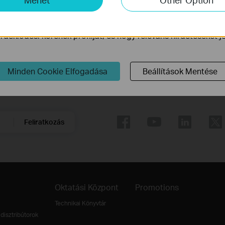
ogy javítsuk és módosítsuk webhelyünk működését.
ink a weboldalunkon keresztül marketing cookie -kat állítha
deklődési körének profilját, és hogy releváns hirdetéseket 
Minden Cookie Elfogadása
Beállítások Mentése
Követés
Feliratkozás
Oktatási Központ
Promotions
Technikai Könyvtár
disztribútorok