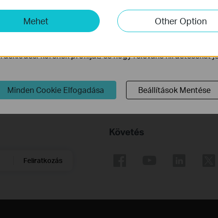
mző Cookie-k
-k lehetővé teszik számunkra, hogy elemezzük weboldalunkon
Mehet
Other Option
How to Set up TP-Link 4G WiFi
ogy javítsuk és módosítsuk webhelyünk működését.
Router
ink a weboldalunkon keresztül marketing cookie -kat állítha
deklődési körének profilját, és hogy releváns hirdetéseket 
Minden Cookie Elfogadása
Beállítások Mentése
Követés
Feliratkozás