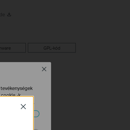
ide
mware
GPL-kód
Close
e tevékenységek
 cookie -k
yelveinkben
talál.
Close
ndszereiben.