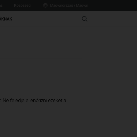
ás
Közösség
Magyarország / Magyar
Search
ÓKNAK
 Ne feledje ellenőrizni ezeket a