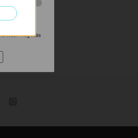
 végzett
tnak be annak
jelenítsen meg más