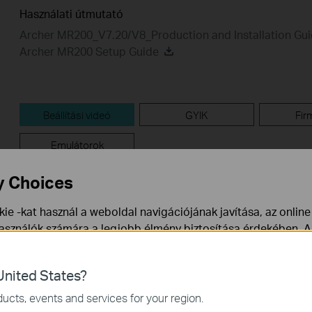
Használati útmutató
Archer MR200_V7.20/V8_Production and Installation Gu
Archer MR200 Setup Guide
Beállítási videó
GYIK
Fir
Emulátorok
y Choices
Beállítási videó
ie -kat használ a weboldal navigációjának javítása, az onlin
használók számára a legjobb élmény biztosítása érdekében. A
ármikor tiltakozhat. További információt az
adatvédelmi irán
nited States?
a webhely működéséhez szükségesek, és nem tilthatók le a re
ucts, events and services for your region.