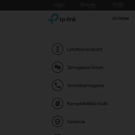
Click
to
TP-Link, Reliably Smart
skip
OTTHON
the
navigation
bar
Letöltési központ
Támogatási fórum
Terméktámogatás
Kompatibilitási listák
Garancia