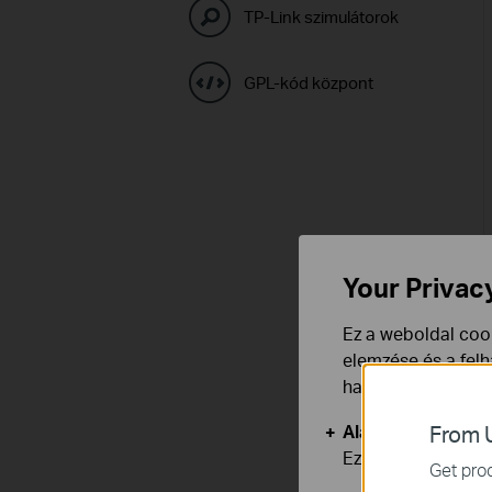
TP-Link szimulátorok
GPL-kód központ
Your Privac
Ez a weboldal cook
elemzése és a fel
használata ellen b
Alap Cookie-k
From U
Ezek a cookie -k 
Get prod