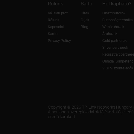
Rólunk
Sajtó
Hol kapható?
Vállalati profil
Hírek
Disztribútorok
Rólunk
Díjak
Biztonságtechnikai 
Kapcsolat
Blog
Webáruházak
Karrier
Áruházak
Privacy Policy
Gold partnerek
Silver partnerek
Regisztrált partner
Omada Kompetenci
VIGI Viszonteladók
Copyright © 2026 TP-Link Networks Hungary Kf
A honlapon szereplő adatok tájékoztató jellegű
eredő károkért.