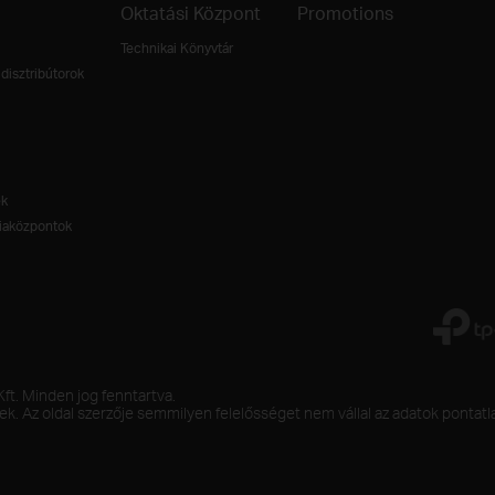
Oktatási Központ
Promotions
Technikai Könyvtár
disztribútorok
ek
aközpontok
t. Minden jog fenntartva.
ek. Az oldal szerzője semmilyen felelősséget nem vállal az adatok pontat