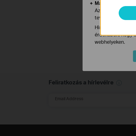
Marketing és Ele
Az elemző cookie 
tevékenységeit, h
Hirdetési partnere
érdekében, hogy ér
webhelyeken.
Feliratkozás a hírlevélre
Email Address