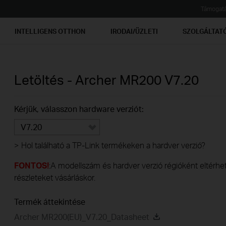
Támogat
INTELLIGENS OTTHON
IRODAI/ÜZLETI
SZOLGÁLTAT
Letöltés -
Archer MR200
V7.20
Kérjük, válasszon hardware verziót:
V7.20
>
Hol található a TP-Link termékeken a hardver verzió?
FONTOS!
:A modellszám és hardver verzió régióként eltérhet.
részleteket vásárláskor.
Termék áttekintése
Archer MR200(EU)_V7.20_Datasheet