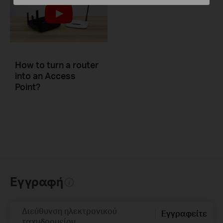
How to turn a router
into an Access
Point?
Εγγραφή
Διεύθυνση ηλεκτρονικού
Εγγραφείτε
ταχυδρομείου