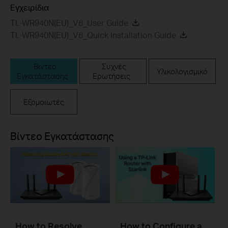
Εγχειρίδια
TL-WR940N(EU)_V6_User Guide
TL-WR940N(EU)_V6_Quick Installation Guide
Βίντεο
Συχνές
Υλικολογισμικό
Εγκατάστασης
Ερωτήσεις
Εξομοιωτές
Βίντεο Εγκατάστασης
How to Resolve
How to Configure a