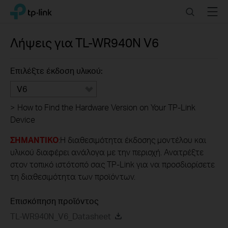
Click
Search
Menu
TP-Link, Reliably Smart
to
skip
the
Λήψεις για
TL-WR940N
V6
navigation
bar
Επιλέξτε έκδοση υλικού:
V6
>
How to Find the Hardware Version on Your TP-Link
Device
ΣΗΜΑΝΤΙΚΟ
:Η διαθεσιμότητα έκδοσης μοντέλου και
υλικού διαφέρει ανάλογα με την περιοχή. Ανατρέξτε
στον τοπικό ιστότοπό σας TP-Link για να προσδιορίσετε
τη διαθεσιμότητα των προϊόντων.
Επισκόπηση προϊόντος
TL-WR940N_V6_Datasheet