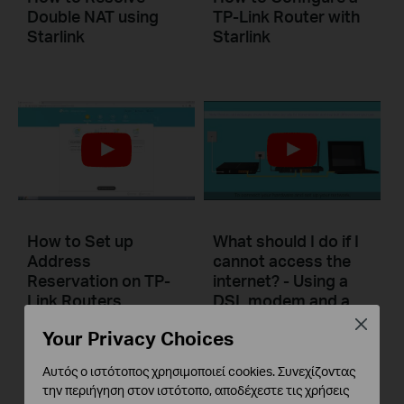
Double NAT using
TP-Link Router with
Starlink
Starlink
How to Set up
What should I do if I
Address
cannot access the
Reservation on TP-
internet? - Using a
Link Routers
DSL modem and a
Windows
TP-Link router
Close
Your Privacy Choices
This video will show you how to set up Address Reservation on TP-Link routers.
If you can’t access the internet using a DSL modem and TP-Link router, this video can help you solve the problem.
Αυτός ο ιστότοπος χρησιμοποιεί cookies. Συνεχίζοντας
την περιήγηση στον ιστότοπο, αποδέχεστε τις χρήσεις
More
More