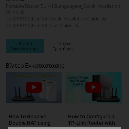
Portable Router(EU1-13Languages)_Quick Installation
Guide
TL-WR810N(EU)_V3_Quick Installation Guide
TL-WR810N(EU)_V3_User Guide
Βίντεο
Συχνές
Εγκατάστασης
Ερωτήσεις
Βίντεο Εγκατάστασης
How to Resolve
How to Configure a
Double NAT using
TP-Link Router with
Starlink
Starlink