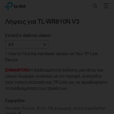
Click
Search
Menu
TP-Link, Reliably Smart
to
skip
the
Λήψεις για
TL-WR810N
V3
navigation
bar
Επιλέξτε έκδοση υλικού:
V3
>
How to Find the Hardware Version on Your TP-Link
Device
ΣΗΜΑΝΤΙΚΟ
:Η διαθεσιμότητα έκδοσης μοντέλου και
υλικού διαφέρει ανάλογα με την περιοχή. Ανατρέξτε
στον τοπικό ιστότοπό σας TP-Link για να προσδιορίσετε
τη διαθεσιμότητα των προϊόντων.
Εγχειρίδια
Portable Router_(EU2-10Lanuages)_Quick Installation
Guide