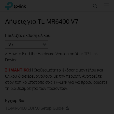
Click
Search
Menu
TP-Link, Reliably Smart
to
skip
the
Λήψεις για
TL-MR6400
V7
navigation
bar
Επιλέξτε έκδοση υλικού:
V7
>
How to Find the Hardware Version on Your TP-Link
Device
ΣΗΜΑΝΤΙΚΟ
:Η διαθεσιμότητα έκδοσης μοντέλου και
υλικού διαφέρει ανάλογα με την περιοχή. Ανατρέξτε
στον τοπικό ιστότοπό σας TP-Link για να προσδιορίσετε
τη διαθεσιμότητα των προϊόντων.
Εγχειρίδια
TL-MR6400(EU)7.0 Setup Guide