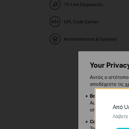
TP-Link Εξομοιωτές
GPL Code Center
Αντικατάσταση & Εγγύηση
Your Privac
Αυτός ο ιστότοπος
αποδέχεστε τις χ
Βασικά Cookies
Αυτά τα cookie εί
Από Un
απενεργοποιηθού
Λάβετε 
Cookies Ανάλυση
Τα cookie ανάλυσ