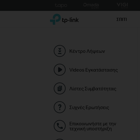
Click
to
TP-Link, Reliably Smart
skip
ΣΠΙΤΙ
the
navigation
bar
Κέντρο Λήψεων
Videos Εγκατάστασης
Λίστες Συμβατότητας
Συχνές Ερωτήσεις
Επικοινωνήστε με την
τεχνική υποστήριξη