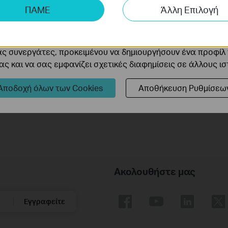
ΠΑΜΕ
Άλλη Επιλογή
 να βελτιώσουμε και να προσαρμόσουμε τη λειτουργικότητα
cookie μπορούν να ρυθμιστούν μέσω του ιστότοπού μας απ
ας συνεργάτες, προκειμένου να δημιουργήσουν ένα προφίλ
How to Set up TP-Link 4G WiFi
ς και να σας εμφανίζει σχετικές διαφημίσεις σε άλλους ι
Router
Αποδοχή όλων των Cookies
Αποθήκευση Ρυθμίσεω
Ακολουθήστε μας
Εγγραφείτε