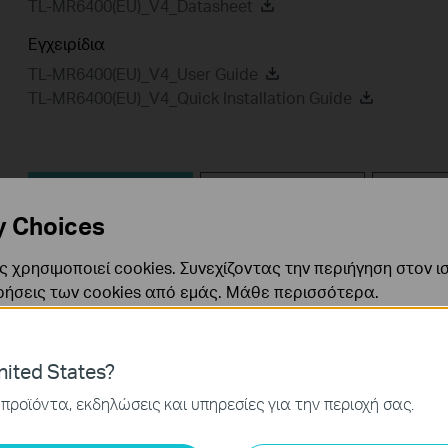
TL-MR6400(EU)_V4_Datasheet
Εγχειρίδια
TL-MR6400(EU)_V4_User Guide
TL-MR6400(EU)_V4_Quick Installation Guide
Βίντεο
Συχνές Ερωτήσεις
Υλικολ
Εγκατάστασης
y Choices
Κώδικας GPL
Εξομοιωτές
 χρησιμοποιεί cookies. Συνεχίζοντας την περιήγηση στον ι
ρήσεις των cookies από εμάς.
Μάθε περισσότερα
.
Βίντεο Εγκατάστασης
ναι απαραίτητα για τη λειτουργία του ιστότοπου και δεν μ
ited States?
ν στα συστήματά σας.
προϊόντα, εκδηλώσεις και υπηρεσίες για την περιοχή σας.
ς και Μάρκετινγκ
ης μας δίνουν τη δυνατότητα να αναλύσουμε τις δραστηρι