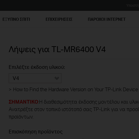
Υποστή
ΕΞΥΠΝΟ ΣΠΙΤΙ
ΕΠΙΧΕΙΡΗΣΕΙΣ
ΠΑΡΟΧΟΙ ΙΝΤΕΡΝΕΤ
Λήψεις για
TL-MR6400
V4
Επιλέξτε έκδοση υλικού:
V4
>
How to Find the Hardware Version on Your TP-Link Device
ΣΗΜΑΝΤΙΚΟ
:Η διαθεσιμότητα έκδοσης μοντέλου και υλικ
Ανατρέξτε στον τοπικό ιστότοπό σας TP-Link για να προσ
προϊόντων.
Επισκόπηση προϊόντος