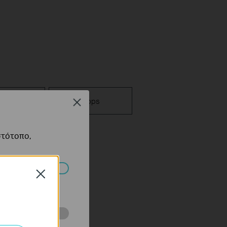
ογισμικό
Apps
Close
στότοπο,
Close
πορούν να
ότητές σας στον