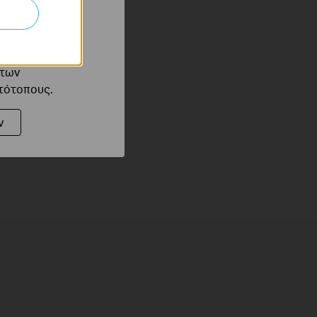
 του ιστότοπού
ό τους
 των
στότοπους.
ν