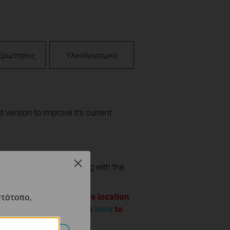
Ερωτήσεις
Υλικολογισμικό
t verison to improve it's current
Close
ollowing before proceeding with the
l website of the purchase location
στότοπο,
the warranty. Please click
here
to