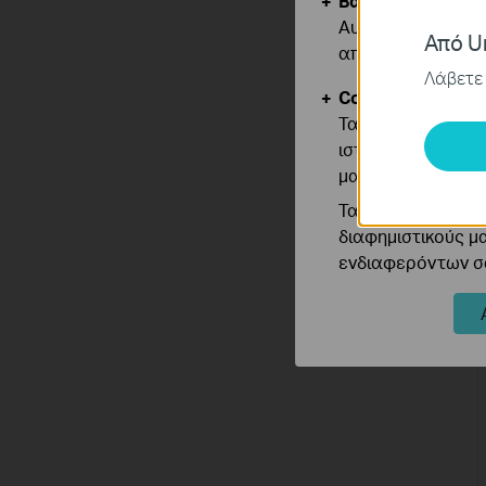
Βασικά Cookies
Αυτά τα cookie εί
Από Un
απενεργοποιηθού
Λάβετε 
Cookies Ανάλυση
Τα cookie ανάλυσ
ιστότοπό μας για
μας.
Τα διαφημιστικά 
διαφημιστικούς μ
ενδιαφερόντων σα