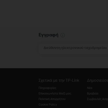
Εγγραφή
Διεύθυνση ηλεκτρονικού ταχυδρομείου
Σχετικά με την TP-Link
Δημοσιεύσε
Πληροφορίες
Νέα
Επικοινωνήστε Μαζί μας
Βραβεία
Πολιτική Απορρήτου
Συμβουλές Ασφ
Cookie Policy