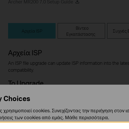
Archer MR200 7.0 Setup Guide
Βίντεο
Αρχεία ISP
Συχνές 
Εγκατάστασης
Αρχεία ISP
An ISP file upgrade can update ISP information into the lates
compatibility.
To Upgrade
IMPORTANT:
To prevent upgrade failures, please read the f
y Choices
upgrade process
Please upgrade ISP file from the local TP-Link officia
 χρησιμοποιεί cookies. Συνεχίζοντας την περιήγηση στον ι
for your TP-Link device, otherwise it will be against 
ρήσεις των cookies από εμάς.
Μάθε περισσότερα
.
change site if necessary.