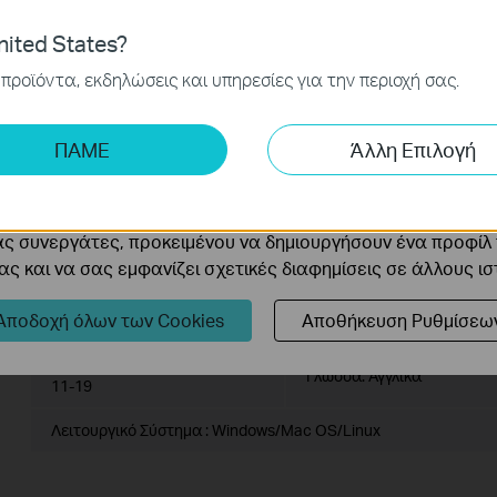
Please verify the hardware version of your device for the 
ναι απαραίτητα για τη λειτουργία του ιστότοπου και δεν μ
upgrade may damage your device and void the warranty
ited States?
ν στα συστήματά σας.
How to Find the Hardware Version on Your TP-Link Devic
προϊόντα, εκδηλώσεις και υπηρεσίες για την περιοχή σας.
Do NOT turn off the power during the upgrade proce
ς και Μάρκετινγκ
damage to the product.
ης μας δίνουν τη δυνατότητα να αναλύσουμε τις δραστηρι
To avoid wireless disconnect issue during ISP file upgra
ΠΑΜΕ
Άλλη Επιλογή
 να βελτιώσουμε και να προσαρμόσουμε τη λειτουργικότητα
ISP file with wired connection unless there is no LAN/Eth
It's recommended that users stop all Internet application
cookie μπορούν να ρυθμιστούν μέσω του ιστότοπού μας απ
disconnect Internet line from the device before the upgr
ας συνεργάτες, προκειμένου να δημιουργήσουν ένα προφίλ
Use decompression software such as WinZIP or WinRAR to
ς και να σας εμφανίζει σχετικές διαφημίσεις σε άλλους ι
before the upgrade.
Αποδοχή όλων των Cookies
Αποθήκευση Ρυθμίσεω
ISP_upgrade_MR1 series(EU)
Ημερομηνία Έκδοσης:
2025-
Γλώσσα:
Αγγλικά
11-19
Λειτουργικό Σύστημα : Windows/Mac OS/Linux