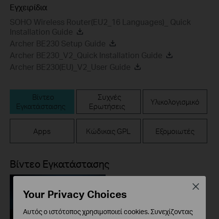
Εγχειρίδια
SOHO Wireless Router(EU2_16 Languages)_ Quick
Installation Guide
Archer BE230 Setup Guide
Archer BE230_V2_Quick Installation Guide
Archer BE230(EU)_V2_User Guide
Βίντεο
Συχνές
Υλικολογισμικό
Εγκατάστασης
Ερωτήσεις
Apps
Κώδικας GPL
Εξομοιωτές
Βίντεο Εγκατάστασης
Close
Your Privacy Choices
Αυτός ο ιστότοπος χρησιμοποιεί cookies. Συνεχίζοντας