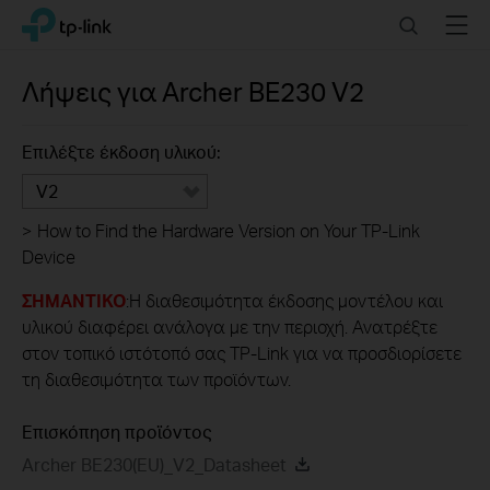
Click
Search
Menu
TP-Link, Reliably Smart
to
skip
the
Λήψεις για
Archer BE230
V2
navigation
bar
Επιλέξτε έκδοση υλικού:
V2
>
How to Find the Hardware Version on Your TP-Link
Device
ΣΗΜΑΝΤΙΚΟ
:Η διαθεσιμότητα έκδοσης μοντέλου και
υλικού διαφέρει ανάλογα με την περιοχή. Ανατρέξτε
στον τοπικό ιστότοπό σας TP-Link για να προσδιορίσετε
τη διαθεσιμότητα των προϊόντων.
Επισκόπηση προϊόντος
Archer BE230(EU)_V2_Datasheet