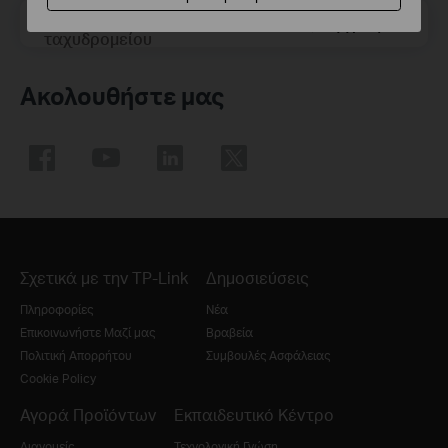
Διεύθυνση ηλεκτρονικού
Εγγραφείτε
ταχυδρομείου
Ακολουθήστε μας
Σχετικά με την TP-Link
Δημοσιεύσεις
Πληροφορίες
Νέα
Επικοινωνήστε Μαζί μας
Βραβεία
Πολιτική Απορρήτου
Συμβουλές Ασφάλειας
Cookie Policy
Αγορά Προϊόντων
Εκπαιδευτικό Κέντρο
Διανομείς
Τεχνολογική Γνώση