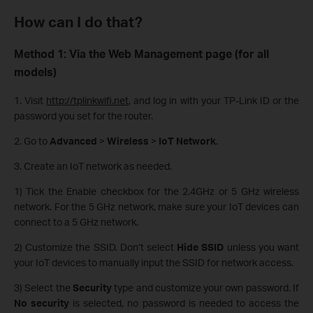
How can I do that?
Method 1: Via the Web Management page (for all
models)
1. Visit
http://tplinkwifi.net
, and log in with your TP-Link ID or the
password you set for the router.
2. Go to
Advanced
>
Wireless
>
IoT Network
.
3. Create an IoT network as needed.
1) Tick the Enable checkbox for the 2.4GHz or 5 GHz wireless
network. For the 5 GHz network, make sure your IoT devices can
connect to a 5 GHz network.
2) Customize the SSID. Don‘t select
Hide SSID
unless you want
your IoT devices to manually input the SSID for network access.
3) Select the
Security
type and customize your own password. If
No security
is selected, no password is needed to access the