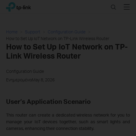
Click
Search
Menu
TP-Link, Reliably Smart
to
skip
the
navigation
Home
Support
Configuration Guide
bar
How to Set Up IoT Network on TP-Link Wireless Router
How to Set Up IoT Network on TP-
Link Wireless Router
Configuration Guide
ΕνημερομέναMay 8, 2026
User’s Application Scenario
This router can create a dedicated wireless network for you to
manage your IoT devices together, such as smart lights and
cameras, enhancing their connection stability.