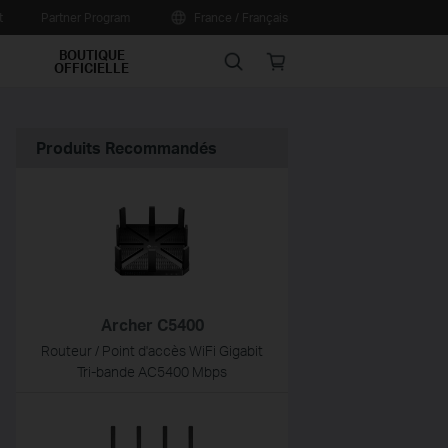
t
Partner Program
France / Français
BOUTIQUE
Search
Online
OFFICIELLE
store
Produits Recommandés
Archer C5400
Routeur / Point d'accès WiFi Gigabit
Tri-bande AC5400 Mbps