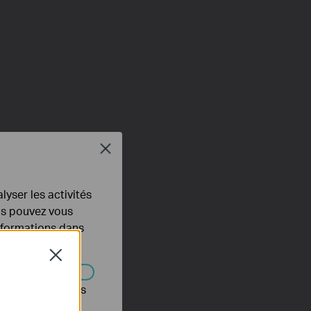
Close
lyser les activités
ous pouvez vous
informations dans
Close
s être désactivés