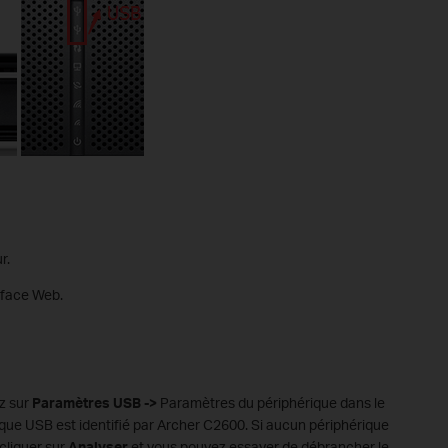
r.
rface Web.
ez sur
Paramètres USB ->
Paramètres du périphérique dans le
ique USB est identifié par Archer C2600. Si aucun périphérique
 cliquer sur
Analyser
et vous pouvez essayer de débrancher le