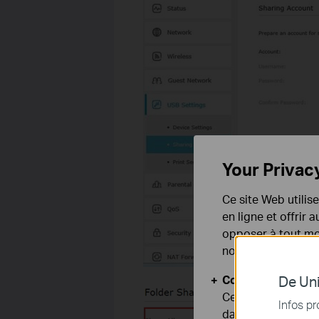
Your Privac
Ce site Web utilis
en ligne et offrir
opposer à tout mom
notre
politique de
Cookies basiques
De Uni
Ces cookies sont 
Infos pr
dans vos systèmes