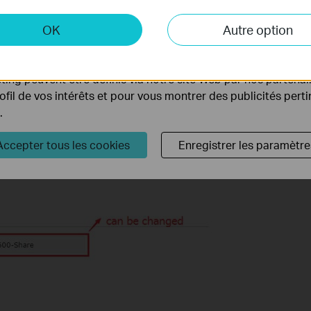
 et marketing
OK
Autre option
yse nous permettent d'analyser vos activités sur notre site 
tionnalités de notre site Web.
ing peuvent être définis via notre site Web par nos partenair
rofil de vos intérêts et pour vous montrer des publicités pert
.
Accepter tous les cookies
Enregistrer les paramètre
ssous, le
nom du serveur réseau/média
peut être remplacé par