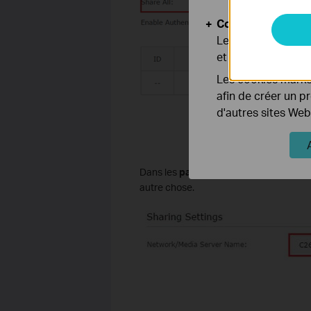
Cookies d'analyse
Les cookies d'anal
et ajuster les fonc
Les cookies market
afin de créer un p
d'autres sites Web
Dans les
paramètres de partage
ci-de
autre chose.