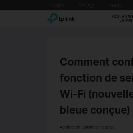
Click
to
TP-Link, Reliably Smart
skip
RÉSEAU WI
LA MA
the
navigation
bar
Comment config
fonction de se
Wi-Fi (nouvelle
bleue conçue)
Application utilisateur requise