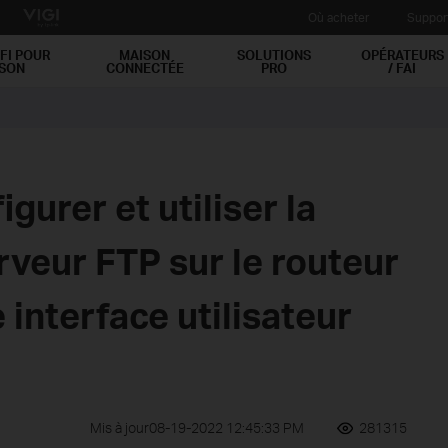
Où acheter
Suppor
FI POUR
MAISON
SOLUTIONS
OPÉRATEURS
ISON
CONNECTÉE
PRO
/ FAI
urer et utiliser la
rveur FTP sur le routeur
 interface utilisateur
Mis à jour08-19-2022 12:45:33 PM
281315