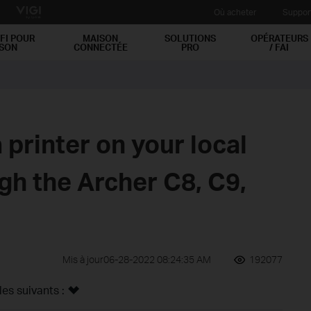
Où acheter
Suppor
FI POUR
MAISON
SOLUTIONS
OPÉRATEURS
ISON
CONNECTÉE
PRO
/ FAI
 printer on your local
gh the Archer C8, C9,
Mis à jour06-28-2022 08:24:35 AM
192077
s suivants :