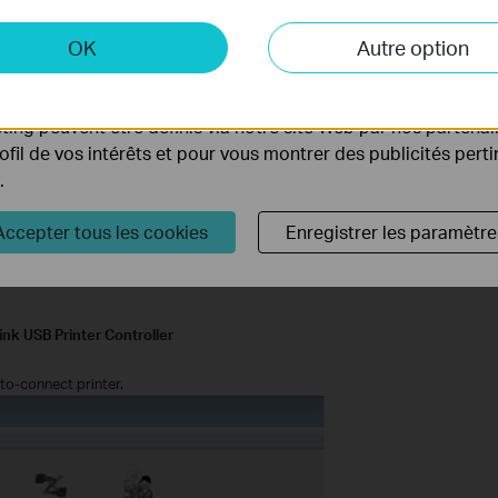
 et marketing
OK
Autre option
yse nous permettent d'analyser vos activités sur notre site 
tionnalités de notre site Web.
te and exit the
Install Shield Wizard
.
ing peuvent être définis via notre site Web par nos partenair
rofil de vos intérêts et pour vous montrer des publicités pert
ll appear on the desktop of your computer.
.
Accepter tous les cookies
Enregistrer les paramètre
nk USB Printer Controller
uto-connect printer.