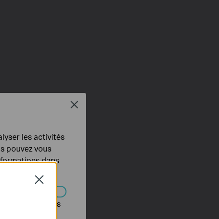
Close
lyser les activités
ous pouvez vous
informations dans
Close
s être désactivés