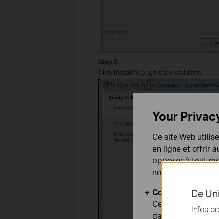
.
Step 5
Click
Install
to begin the installation.
Your Privac
Ce site Web utilis
en ligne et offrir
opposer à tout mom
notre
politique de
Cookies basiques
De Uni
Ces cookies sont 
Infos pr
dans vos systèmes