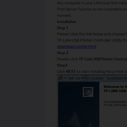
Any computer in your LAN must first install
Print Server Function is not compatible with
moment.
Installation
Step 1
Please click the link below and choose 
TP-Link USB Printer Controller Utility f
download-center.html​
Step 2
Double-click
TP-Link USB Printer Contro
Step3
Click
NEXT
to start installing the printer 