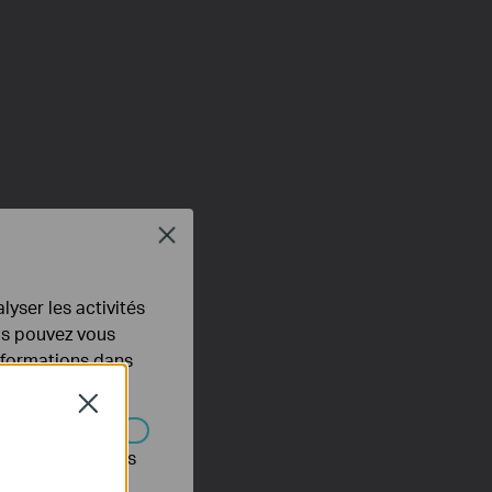
Close
lyser les activités
ous pouvez vous
informations dans
Close
s être désactivés