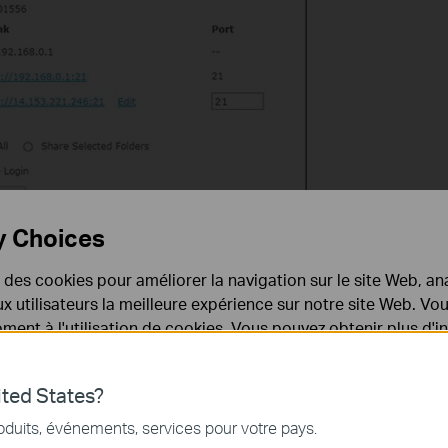
y Choices
)
pour activer la fonction de serveur FTP.
e des cookies pour améliorer la navigation sur le site Web, ana
si vous souhaitez accéder avec le compte de connexion.
du périphérique USB, sélectionnez
Partager tout
->
Enregistrer
 aux utilisateurs la meilleure expérience sur notre site Web. V
ent à l'utilisation de cookies. Vous pouvez obtenir plus d'
 confidentialité
.
ted States?
nécessaires au fonctionnement du site Web et ne peuvent pa
oduits, événements, services pour votre pays.
.