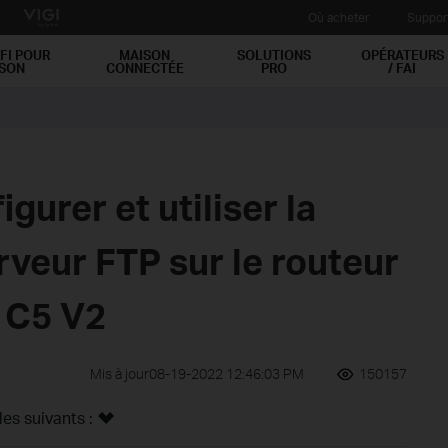
Où acheter
Suppor
FI POUR
MAISON
SOLUTIONS
OPÉRATEURS
ISON
CONNECTÉE
PRO
/ FAI
urer et utiliser la
rveur FTP sur le routeur
, C5 V2
Mis à jour08-19-2022 12:46:03 PM
150157
s suivants :