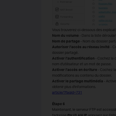
Vous trouverez ci-dessous des explicati
Nom du volume
- Dans la liste déroulan
Nom de partage
- Nom du dossier parta
Autoriser l'accès au réseau invité
- C
dossier partagé.
Activer l'authentification
- Cochez la 
nom d'utilisateur et un mot de passe.
Activer l'accès en écriture
- Cochez la
modifications au contenu du dossier.
Activer le partage multimédia
- Active
obtenir plus d'informations.
article/?faqid=731
Étape
6
Maintenant, le serveur FTP est accessibl
l'adresse
ftp://LAN IP,
appuyez sur Entré