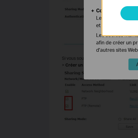
Cookies d'analyse
Les cookies d'anal
et ajuster les fonc
Les cookies market
afin de créer un p
d'autres sites Web
Si vous souhaitez personnaliser le con
>
Créer un dossier de partage