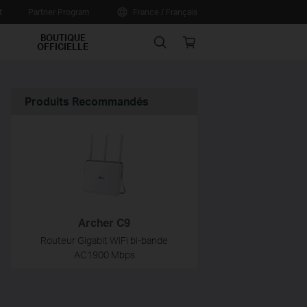
t
Partner Program
France / Français
BOUTIQUE
Search
Online
OFFICIELLE
store
Produits Recommandés
Archer C9
Routeur Gigabit WiFi bi-bande
AC1900 Mbps