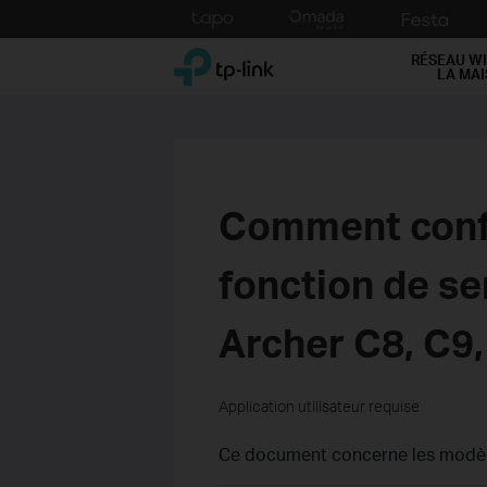
Click
to
TP-Link, Reliably Smart
skip
RÉSEAU WI
LA MA
the
navigation
bar
Comment config
fonction de se
Archer C8, C9
Application utilisateur requise
Ce document concerne les modèle