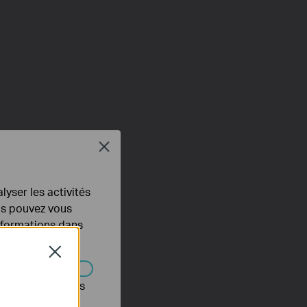
Close
lyser les activités
ous pouvez vous
informations dans
Close
s être désactivés