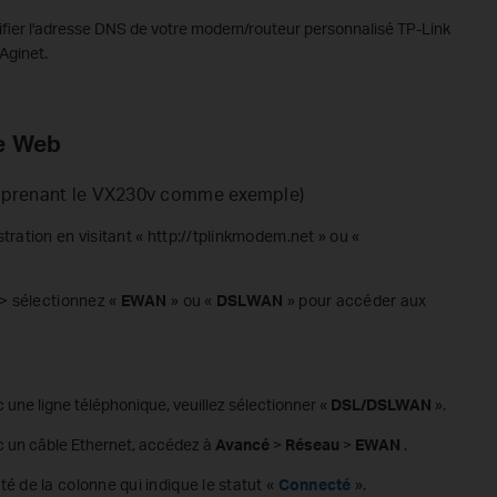
ier l'adresse DNS de votre modem/routeur personnalisé TP-Link
 Aginet.
e
W
eb
 prenant le VX230v comme exemple)
stration
en
visitant
« http://tplinkmodem.net » ou «
> sélectionnez «
EWAN
» ou «
DSLWAN
» pour accéder aux
 une ligne téléphonique, veuillez sélectionner «
DSL/DSLWAN
».
c un câble Ethernet, accédez à
Avancé
>
Réseau
>
EWAN
.
té de la colonne qui indique le statut «
Connecté
».