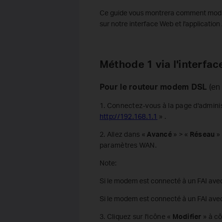
Ce guide vous montrera comment modif
sur notre interface Web et l'application
Méthode
1
via
l'
interfac
Pour le routeur modem DSL
(en
1. Connectez-vous à la page d'admini
http://192.168.1.1
»
.
2. Allez dans «
Avancé
» > «
Réseau
» 
paramètres WAN.
Note:
Si le modem est connecté à un FAI avec
Si le modem est connecté à un FAI ave
3. Cliquez sur l'icône «
Modifier
» à cô