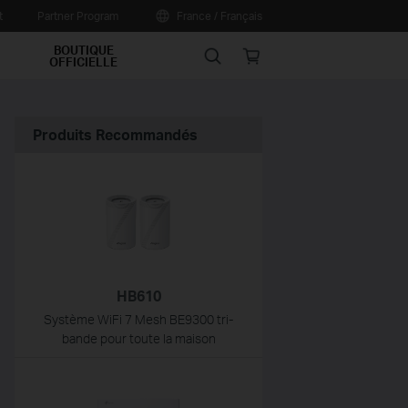
t
Partner Program
France / Français
BOUTIQUE
Search
Online
OFFICIELLE
store
Produits Recommandés
HB610
Système WiFi 7 Mesh BE9300 tri-
bande pour toute la maison