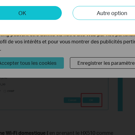
 et marketing
OK
Autre option
yse nous permettent d'analyser vos activités sur notre site 
tionnalités de notre site Web.
ing peuvent être définis via notre site Web par nos partenair
rofil de vos intérêts et pour vous montrer des publicités pert
.
Accepter tous les cookies
Enregistrer les paramètre
me Wi-Fi domestique
(
en prenant
le HX510 comme