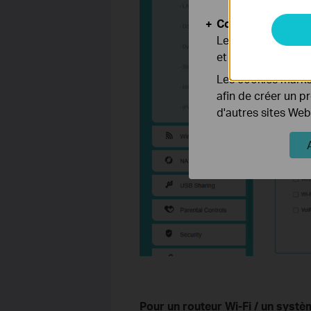
Cookies d'analyse
Les cookies d'anal
et ajuster les fonc
Les cookies market
afin de créer un p
d'autres sites Web
Pour un routeur Wi-Fi /
un systè