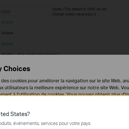
y Choices
e des cookies pour améliorer la navigation sur le site Web, ana
 aux utilisateurs la meilleure expérience sur notre site Web. V
ent à l'utilisation de cookies. Vous pouvez obtenir plus d'
 confidentialité
.
ted States?
ur
le bouton OK
pour enregistrer les paramètres.
nécessaires au fonctionnement du site Web et ne peuvent pa
oduits, événements, services pour votre pays.
.