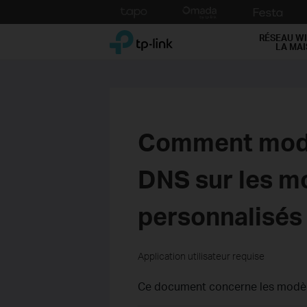
Click
to
TP-Link, Reliably Smart
skip
RÉSEAU WI
LA MA
the
navigation
bar
Comment modif
DNS sur les m
personnalisés 
Application utilisateur requise
Ce document concerne les modèle