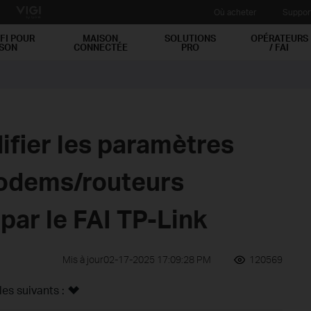
Où acheter
Suppor
FI POUR
MAISON
SOLUTIONS
OPÉRATEURS
ISON
CONNECTÉE
PRO
/ FAI
ier les paramètres
odems/routeurs
par le FAI TP-Link
Mis à jour02-17-2025 17:09:28 PM
120569
s suivants :