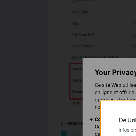
Your Privac
Ce site Web utilis
en ligne et offrir
opposer à tout mom
notre
politique de
Cookies basiques
De Uni
6. Faites défiler vers le bas et cliquez s
Ces cookies sont 
Infos pr
dans vos systèmes