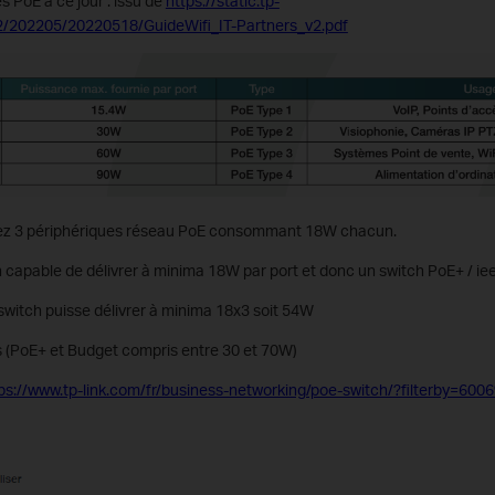
s PoE à ce jour : issu de
https://static.tp-
2/202205/20220518/GuideWifi_IT-Partners_v2.pdf
vez 3 périphériques réseau PoE consommant 18W chacun.
h capable de délivrer à minima 18W par port et donc un switch PoE+ / i
e switch puisse délivrer à minima 18x3 soit 54W
es (PoE+ et Budget compris entre 30 et 70W)
ps://www.tp-link.com/fr/business-networking/poe-switch/?filterby=6