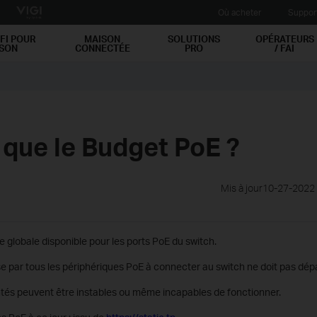
Où acheter
Suppor
FI POUR
MAISON
SOLUTIONS
OPÉRATEURS
ISON
CONNECTÉE
PRO
/ FAI
 que le Budget PoE ?
Mis à jour10-27-2022
ie globale disponible pour les ports PoE du switch.
se par tous les périphériques PoE à connecter au switch ne doit pas dé
entés peuvent être instables ou même incapables de fonctionner.