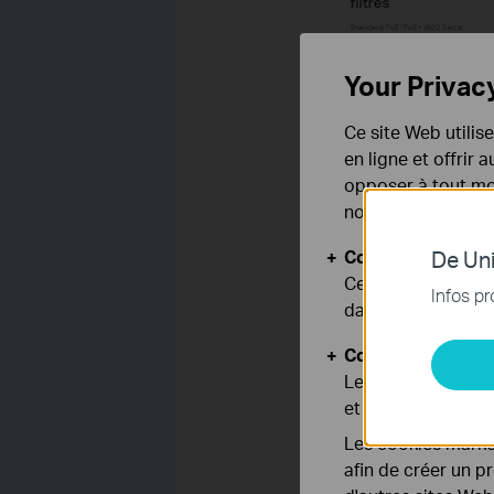
Your Privac
Ce site Web utilis
en ligne et offrir
opposer à tout mom
notre
politique de
Cookies basiques
De Uni
Ces cookies sont 
Infos pr
dans vos systèmes
Cookies d'analyse
Les cookies d'anal
et ajuster les fonc
Les cookies market
afin de créer un p