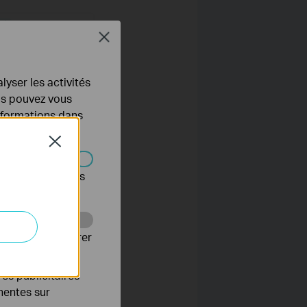
Close
lyser les activités
ous pouvez vous
informations dans
Close
s être désactivés
Web pour améliorer
es publicitaires
inentes sur