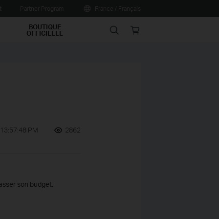
t
Partner Program
France / Français
BOUTIQUE
Search
Online
OFFICIELLE
store
 13:57:48 PM
2862
passer son budget.