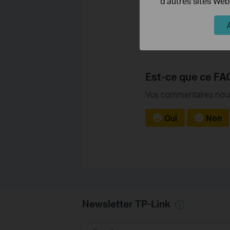
d'autres sites Web
Est-ce que ce FAQ 
Vos commentaires nous 
Oui
Non
Newsletter TP-Link