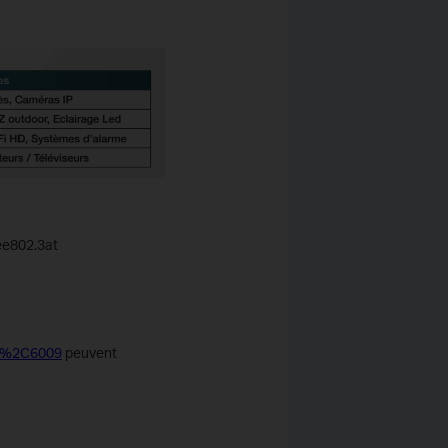
eee802.3at
006%2C6009
peuvent