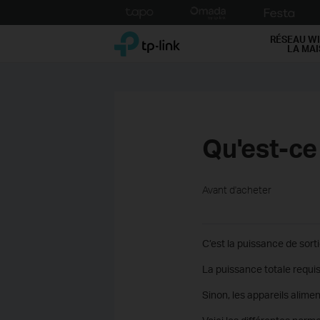
Click
to
TP-Link, Reliably Smart
skip
RÉSEAU WI
LA MA
the
navigation
bar
Qu'est-ce
Avant d'acheter
C’est la puissance de sort
La puissance totale requi
Sinon, les appareils alim