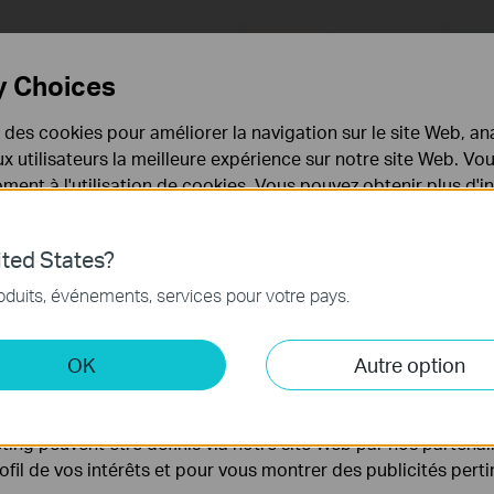
y Choices
e des cookies pour améliorer la navigation sur le site Web, ana
 aux utilisateurs la meilleure expérience sur notre site Web. V
ent à l'utilisation de cookies. Vous pouvez obtenir plus d'
 confidentialité
.
ted States?
nécessaires au fonctionnement du site Web et ne peuvent pa
oduits, événements, services pour votre pays.
.
 et marketing
OK
Autre option
yse nous permettent d'analyser vos activités sur notre site 
tionnalités de notre site Web.
ing peuvent être définis via notre site Web par nos partenair
rofil de vos intérêts et pour vous montrer des publicités pert