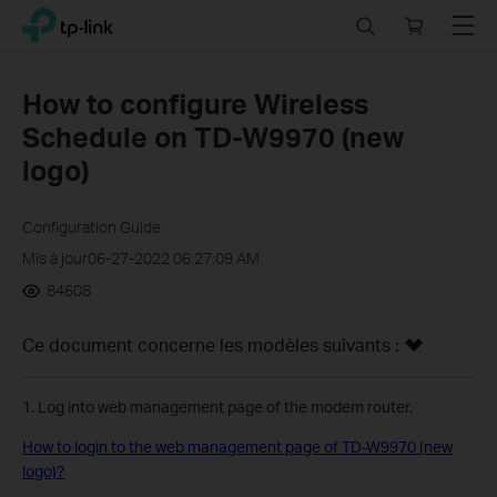
Click
Search
Online
Menu
TP-Link, Reliably Smart
to
store
skip
the
How to configure Wireless
navigation
Schedule on TD-W9970 (new
bar
logo)
Configuration Guide
Mis à jour06-27-2022 06:27:09 AM
84608
Ce document concerne les modèles suivants :
1. Log into web management page of the modem router.
How to login to the web management page of TD-W9970 (new
logo)?